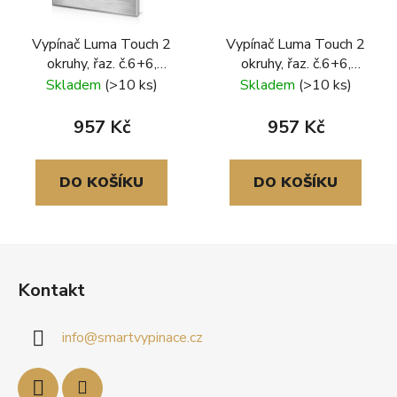
Vypínač Luma Touch 2
Vypínač Luma Touch 2
okruhy, řaz. č.6+6,
okruhy, řaz. č.6+6,
hliníkový rámeček,
hliníkový rámeček, zlatá-
Skladem
(>10 ks)
Skladem
(>10 ks)
stříbrná-černá
černá
957 Kč
957 Kč
DO KOŠÍKU
DO KOŠÍKU
Z
á
Kontakt
p
a
info
@
smartvypinace.cz
t
í