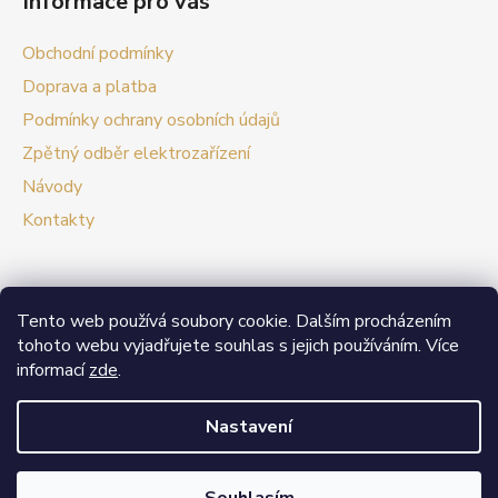
Informace pro vás
Obchodní podmínky
Doprava a platba
Podmínky ochrany osobních údajů
Zpětný odběr elektrozařízení
Návody
Kontakty
Tento web používá soubory cookie. Dalším procházením
Prezentační web Smart vypínače
tohoto webu vyjadřujete souhlas s jejich používáním. Více
informací
zde
.
V případě zájmu o velkoobchodní spolupráci nás
neváhejte kontaktovat.
Nastavení
Vytvořil Shoptet