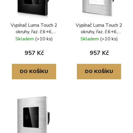
Vypínač Luma Touch 2
Vypínač Luma Touch 2
okruhy, řaz. č.6+6,
okruhy, řaz. č.6+6,
hliníkový rámeček, černá
hliníkový rámeček,
Skladem
(>10 ks)
Skladem
(>10 ks)
stříbrná-bílá
957 Kč
957 Kč
DO KOŠÍKU
DO KOŠÍKU