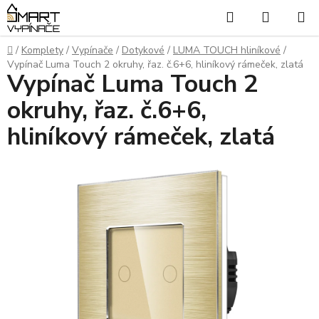
Přejít
Hledat
NÁKUP
na
KOŠÍK
obsah
Domů
/
Komplety
/
Vypínače
/
Dotykové
/
LUMA TOUCH hliníkové
/
Vypínač Luma Touch 2 okruhy, řaz. č.6+6, hliníkový rámeček, zlatá
Vypínač Luma Touch 2
okruhy, řaz. č.6+6,
hliníkový rámeček, zlatá