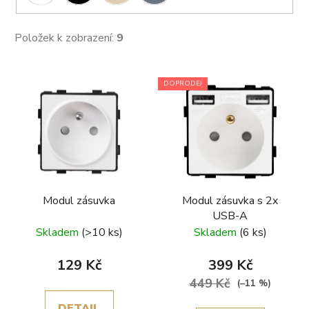
Položek k zobrazení:
9
V
DOPRODEJ
ý
p
i
s
p
r
Modul zásuvka
Modul zásuvka s 2x
o
USB-A
d
Skladem
(>10 ks)
Skladem
(6 ks)
u
k
129 Kč
399 Kč
t
449 Kč
(–11 %)
ů
DETAIL