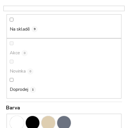
o
d
u
k
Na skladě
9
t
ů
Akce
0
Novinka
0
Doprodej
1
Barva