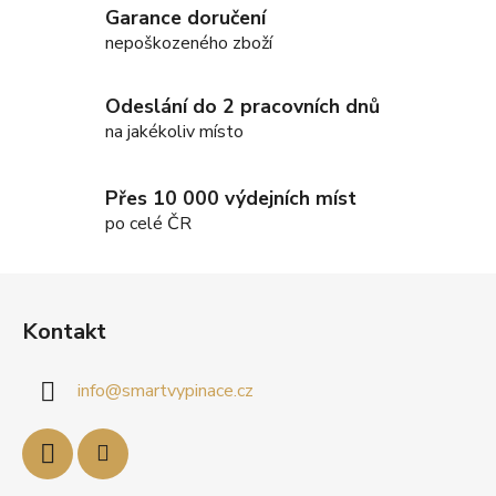
Garance doručení
í
nepoškozeného zboží
p
r
v
Odeslání do 2 pracovních dnů
k
na jakékoliv místo
y
v
ý
Přes 10 000 výdejních míst
p
po celé ČR
i
s
Z
u
á
Kontakt
p
a
info
@
smartvypinace.cz
t
í