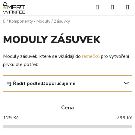
Přejít
Hledat
NÁKUP
na
KOŠÍK
obsah
Domů
/
Komponenty
/
Moduly
/
Zásuvky
MODULY ZÁSUVEK
Moduly zásuvek, které se vkládají do
rámečků
pro vytvoření
prvku dle potřeb.
Ř
Řadit podle:
Doporučujeme
a
z
e
Cena
n
í
129
Kč
799
Kč
p
r