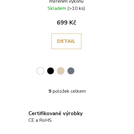
měřením výkonu
Skladem
(>10 ks)
699 Kč
DETAIL
9
položek celkem
O
v
l
Certifikované výrobky
á
d
CE a RoHS
a
c