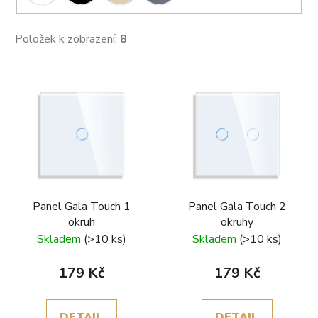
Položek k zobrazení:
8
V
ý
p
i
s
p
r
Panel Gala Touch 1
Panel Gala Touch 2
o
okruh
okruhy
d
Skladem
(>10 ks)
Skladem
(>10 ks)
u
k
179 Kč
179 Kč
t
ů
DETAIL
DETAIL