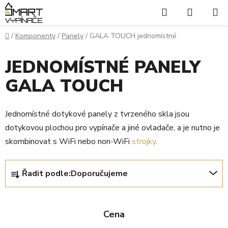
Přejít
Hledat
NÁKUP
na
KOŠÍK
obsah
Domů
/
Komponenty
/
Panely
/
GALA TOUCH jednomístné
JEDNOMÍSTNÉ PANELY
GALA TOUCH
Jednomístné dotykové panely z tvrzeného skla jsou
dotykovou plochou pro vypínače a jiné ovladače, a je nutno je
skombinovat s WiFi nebo non-WiFi
strojky
.
Ř
Řadit podle:
Doporučujeme
a
z
e
Cena
n