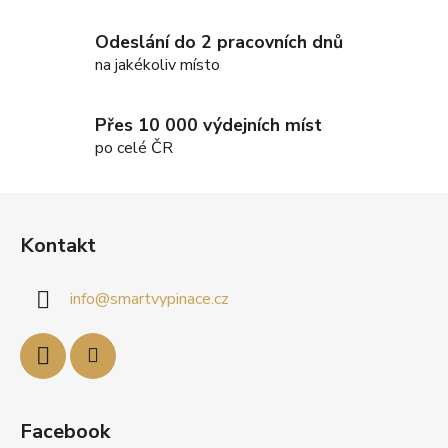
r
v
Odeslání do 2 pracovních dnů
k
na jakékoliv místo
y
v
ý
Přes 10 000 výdejních míst
p
po celé ČR
i
s
Z
u
á
Kontakt
p
a
info
@
smartvypinace.cz
t
í
Facebook