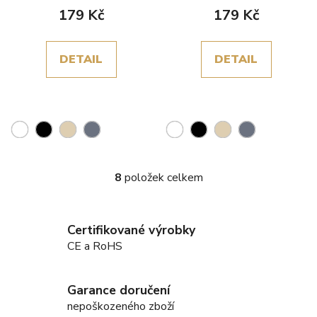
179 Kč
179 Kč
DETAIL
DETAIL
8
položek celkem
O
v
l
Certifikované výrobky
á
d
CE a RoHS
a
c
Garance doručení
í
nepoškozeného zboží
p