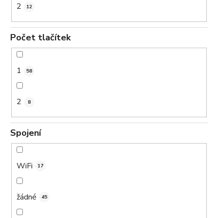
2
12
Počet tlačítek
1
58
2
8
Spojení
WiFi
17
žádné
45