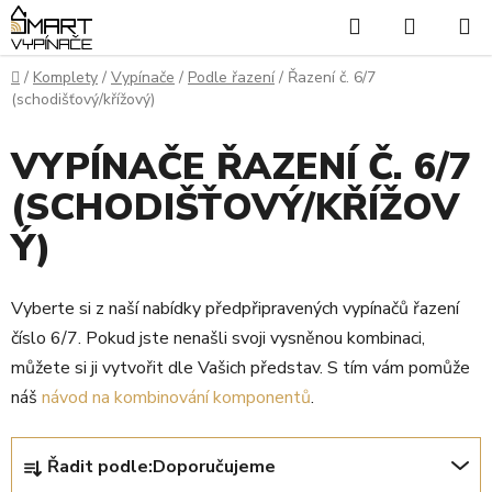
Přejít
Hledat
NÁKUP
na
KOŠÍK
obsah
Domů
/
Komplety
/
Vypínače
/
Podle řazení
/
Řazení č. 6/7
(schodišťový/křížový)
VYPÍNAČE ŘAZENÍ Č. 6/7
(SCHODIŠŤOVÝ/KŘÍŽOV
Ý)
Vyberte si z naší nabídky předpřipravených vypínačů řazení
číslo 6/7. Pokud jste nenašli svoji vysněnou kombinaci,
můžete si ji vytvořit dle Vašich představ. S tím vám pomůže
náš
návod na kombinování komponentů
.
Ř
Řadit podle:
Doporučujeme
a