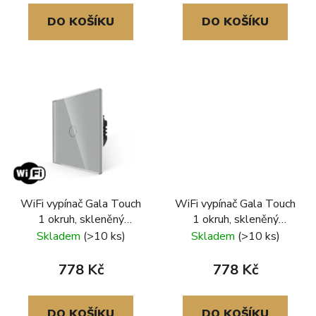
ů
DO KOŠÍKU
DO KOŠÍKU
WiFi vypínač Gala Touch
WiFi vypínač Gala Touch
1 okruh, skleněný
1 okruh, skleněný
rámeček, šedá
rámeček, zlatá
Skladem
(>10 ks)
Skladem
(>10 ks)
778 Kč
778 Kč
DO KOŠÍKU
DO KOŠÍKU