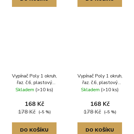
Vypínač Poly 1 okruh,
Vypínač Poly 1 okruh,
řaz. č.6, plastový
řaz. č.6, plastový
rámeček, bílá
rámeček, černá
Skladem
(>10 ks)
Skladem
(>10 ks)
168 Kč
168 Kč
178 Kč
178 Kč
(–5 %)
(–5 %)
DO KOŠÍKU
DO KOŠÍKU