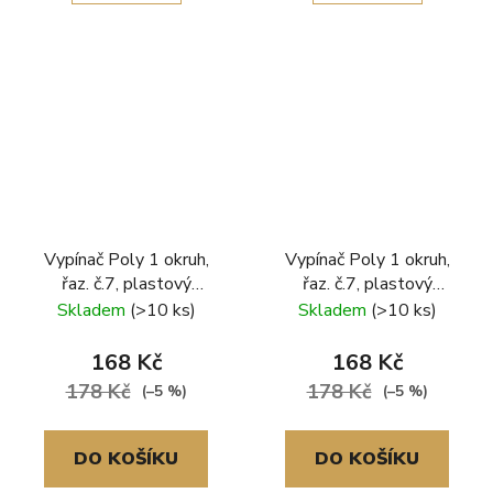
Vypínač Poly 1 okruh,
Vypínač Poly 1 okruh,
řaz. č.7, plastový
řaz. č.7, plastový
rámeček, bílá
rámeček, černá
Skladem
(>10 ks)
Skladem
(>10 ks)
168 Kč
168 Kč
178 Kč
178 Kč
(–5 %)
(–5 %)
DO KOŠÍKU
DO KOŠÍKU