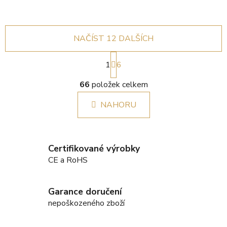
NAČÍST 12 DALŠÍCH
S
1
t
6
r
O
á
66
položek celkem
v
n
l
k
NAHORU
á
o
d
v
a
á
c
n
Certifikované výrobky
í
í
CE a RoHS
p
r
v
Garance doručení
k
nepoškozeného zboží
y
v