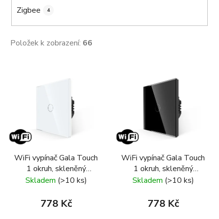
Zigbee
4
Položek k zobrazení:
66
V
ý
p
i
s
p
r
WiFi vypínač Gala Touch
WiFi vypínač Gala Touch
o
1 okruh, skleněný
1 okruh, skleněný
d
rámeček, bílá
rámeček, černá
Skladem
(>10 ks)
Skladem
(>10 ks)
u
k
778 Kč
778 Kč
t