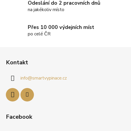
ý
Odeslání do 2 pracovních dnů
p
na jakékoliv místo
i
s
Přes 10 000 výdejních míst
u
po celé ČR
Z
á
Kontakt
p
a
info
@
smartvypinace.cz
t
í
Facebook