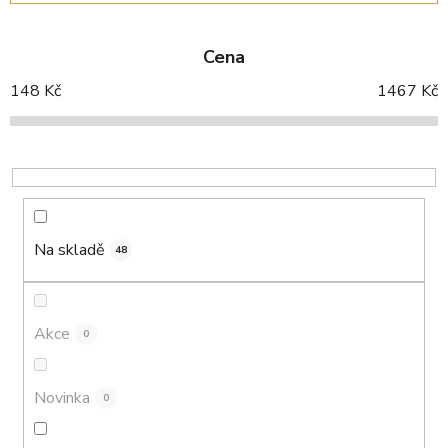
z
e
Cena
n
í
148
Kč
1467
Kč
p
r
o
d
u
k
Na skladě
48
t
ů
Akce
0
Novinka
0