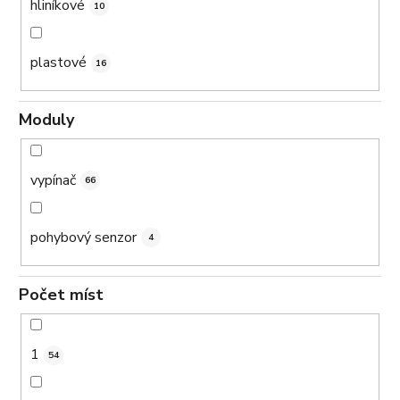
hliníkové
10
plastové
16
Moduly
vypínač
66
pohybový senzor
4
Počet míst
1
54