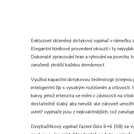
Exkluzivní skleněný dotykový vypínač v rámečku z
Elegantní hliníkové provedení okouzlí i ty nejvybír
Dokonalé zpracování hran a ryhování na povrchu t
zaručeně zkrášlí každou domácnost.
Využívá kapacitní dotykovou technologii (stejnou
inteligentní čip s vysokým rozlišením a citlivostí
barvy, jehož intenzita se mění v závislosti na stis
dostatečně slabý, aby nerušil, ale zároveň umožň
uvnitř vypínače jsou z nejkvalitnějších, což zaruč
Dvojtlačítkový vypínač řazení číslo 6+6 (5B) se 