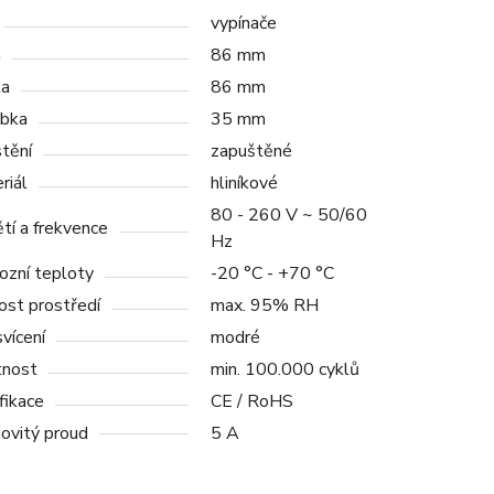
vypínače
a
86 mm
ka
86 mm
bka
35 mm
tění
zapuštěné
riál
hliníkové
80 - 260 V ~ 50/60
tí a frekvence
Hz
ozní teploty
-20 °C - +70 °C
ost prostředí
max. 95% RH
vícení
modré
tnost
min. 100.000 cyklů
fikace
CE / RoHS
ovitý proud
5 A