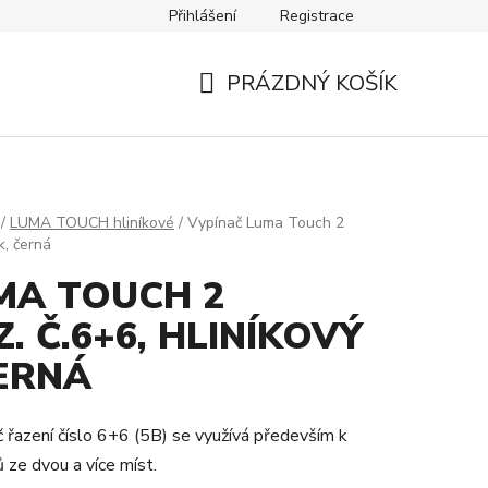
Přihlášení
Registrace
Návody
Kontakty
PRÁZDNÝ KOŠÍK
NÁKUPNÍ
KOŠÍK
/
LUMA TOUCH hliníkové
/
Vypínač Luma Touch 2
k, černá
MA TOUCH 2
. Č.6+6, HLINÍKOVÝ
ERNÁ
 řazení číslo 6+6 (5B) se využívá především k
 ze dvou a více míst.