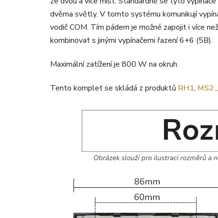
ze dvou a více míst. Standardně se tyto vypínače 
dvěma světly. V tomto systému komunikují vypín
vodič COM. Tím pádem je možné zapojit i více ne
kombinovat s jinými vypínačemi řazení 6+6 (5B).
Maximální zatížení je 800 W na okruh.
Tento komplet se skládá z produktů
RH1
,
MS2