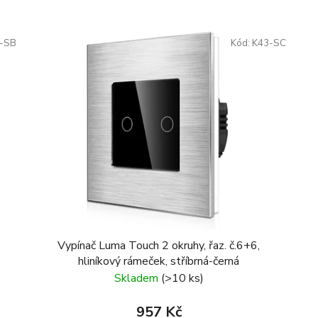
-SB
Kód:
K43-SC
Vypínač Luma Touch 2 okruhy, řaz. č.6+6,
hliníkový rámeček, stříbrná-černá
Skladem
(>10 ks)
957 Kč