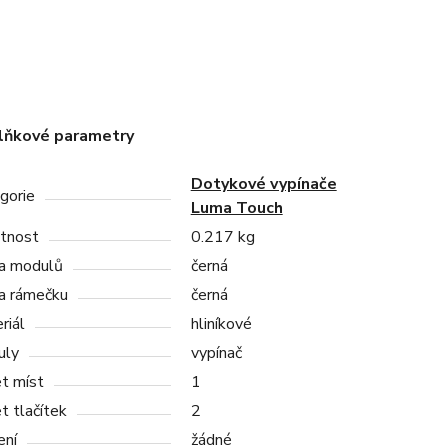
lňkové parametry
Dotykové vypínače
gorie
Luma Touch
tnost
0.217 kg
a modulů
černá
a rámečku
černá
riál
hliníkové
uly
vypínač
t míst
1
t tlačítek
2
ení
žádné