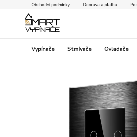
Přejít
Obchodní podmínky
Doprava a platba
Pod
na
obsah
Vypínače
Stmívače
Ovladače