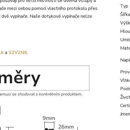
používají pro větší místnosti se dvěma vstupy a
Typ
ače mezi sebou pomocí vlastního protokolu přes
Šířk
ž dvě vypínače. Naše dotykové vypínače nelze
Výš
Hlou
Umís
Mate
_A
a
S2V2N8
.
Napě
Prov
Vlhk
Pods
Živo
Certi
Jmen