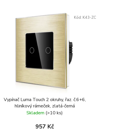
Kód:
K43-ZC
Vypínač Luma Touch 2 okruhy, řaz. č.6+6,
hliníkový rámeček, zlatá-černá
Skladem
(>10 ks)
957 Kč