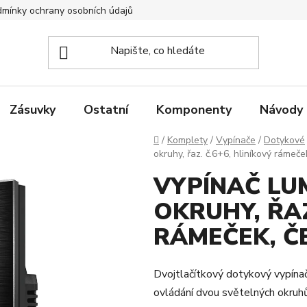
mínky ochrany osobních údajů
Zpětný odběr elektrozařízení
Zásuvky
Ostatní
Komponenty
Návody
Domů
/
Komplety
/
Vypínače
/
Dotykové
okruhy, řaz. č.6+6, hliníkový rámeče
VYPÍNAČ LU
OKRUHY, ŘAZ
RÁMEČEK, Č
Dvojtlačítkový dotykový vypínač
ovládání dvou světelných okruhů