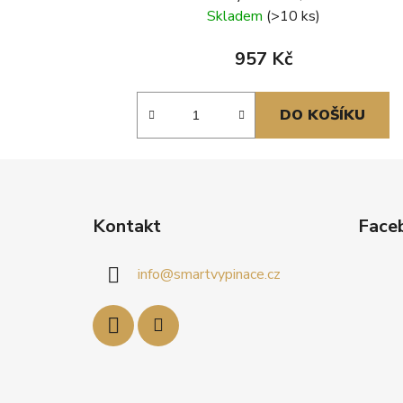
Skladem
(>10 ks)
957 Kč
DO KOŠÍKU
Z
á
Kontakt
Face
p
a
info
@
smartvypinace.cz
t
í