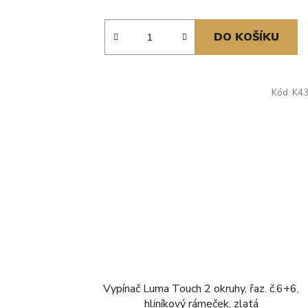
DO KOŠÍKU
Kód:
K4
Vypínač Luma Touch 2 okruhy, řaz. č.6+6,
hliníkový rámeček, zlatá