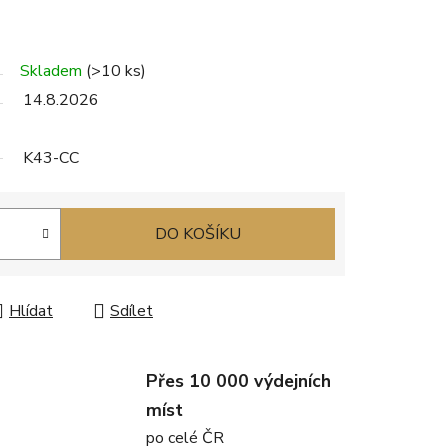
Skladem
(>10 ks)
14.8.2026
K43-CC
DO KOŠÍKU
Hlídat
Sdílet
Přes 10 000 výdejních
míst
po celé ČR