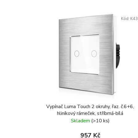
Kód:
K43
Vypínač Luma Touch 2 okruhy, řaz. č.6+6,
hliníkový rámeček, stříbrná-bílá
Skladem
(>10 ks)
957 Kč