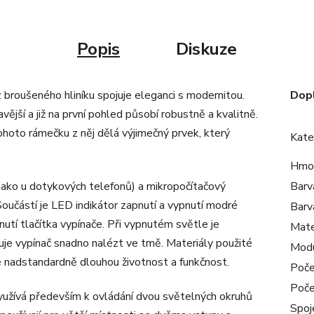
Popis
Diskuze
 broušeného hliníku spojuje eleganci s modernitou.
Dop
avější a již na první pohled působí robustně a kvalitně.
ohoto rámečku z něj dělá výjimečný prvek, který
Kate
Hmo
 jako u dotykových telefonů) a mikropočítačový
Barv
. Součástí je LED indikátor zapnutí a vypnutí modré
Barv
knutí tlačítka vypínače. Při vypnutém světle je
Mate
uje vypínač snadno nalézt ve tmě. Materiály použité
Mod
uje nadstandardně dlouhou životnost a funkčnost.
Poče
Poče
využívá především k ovládání dvou světelných okruhů
Spoj