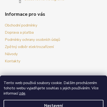
Informace pro vás
Obchodní podmínky
Doprava a platba
Podmínky ochrany osobních údajů
Zpětný odběr elektrozařízení
Návody
Kontakty
Tento web používá soubory cookie. Dalším procházením
Prezentační web Smart vypínače
tohoto webu vyjadřujete souhlas s jejich používáním. Více
informací
zde
.
V případě zájmu o velkoobchodní spolupráci nás
neváhejte kontaktovat.
Nastavení