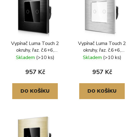
Vypínač Luma Touch 2
Vypínač Luma Touch 2
okruhy, řaz. č.6+6,
okruhy, řaz. č.6+6,
hliníkový rámeček, černá
hliníkový rámeček,
Skladem
(>10 ks)
Skladem
(>10 ks)
stříbrná-bílá
957 Kč
957 Kč
DO KOŠÍKU
DO KOŠÍKU