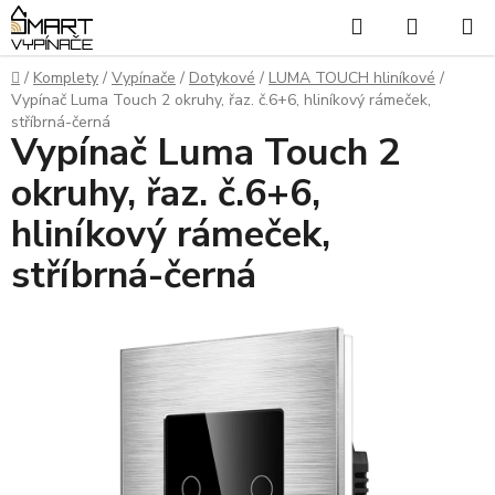
Přejít
Hledat
NÁKUP
na
KOŠÍK
obsah
Domů
/
Komplety
/
Vypínače
/
Dotykové
/
LUMA TOUCH hliníkové
/
Vypínač Luma Touch 2 okruhy, řaz. č.6+6, hliníkový rámeček,
stříbrná-černá
Vypínač Luma Touch 2
okruhy, řaz. č.6+6,
hliníkový rámeček,
stříbrná-černá