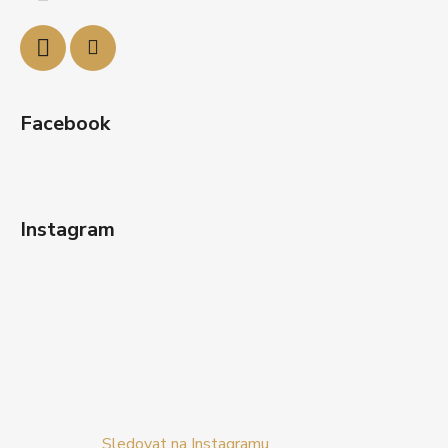
t
í
Facebook
Instagram
Sledovat na Instagramu