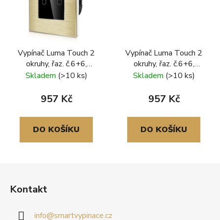
Vypínač Luma Touch 2
Vypínač Luma Touch 2
okruhy, řaz. č.6+6,
okruhy, řaz. č.6+6,
hliníkový rámeček, zlatá-
hliníkový rámeček, zlatá
Skladem
(>10 ks)
Skladem
(>10 ks)
černá
957 Kč
957 Kč
DO KOŠÍKU
DO KOŠÍKU
Z
á
Kontakt
p
a
info
@
smartvypinace.cz