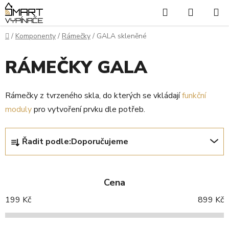
Přejít
Hledat
NÁKUP
na
KOŠÍK
obsah
Domů
/
Komponenty
/
Rámečky
/
GALA skleněné
RÁMEČKY GALA
Rámečky z tvrzeného skla, do kterých se vkládají
funkční
moduly
pro vytvoření prvku dle potřeb.
Ř
Řadit podle:
Doporučujeme
a
z
e
Cena
n
í
199
Kč
899
Kč
p
r