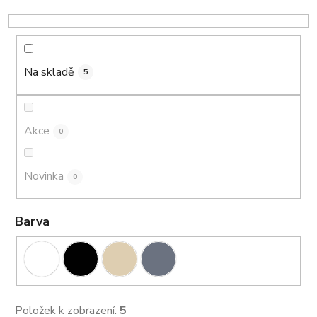
o
d
u
k
Na skladě
5
t
ů
Akce
0
Novinka
0
Barva
Položek k zobrazení:
5