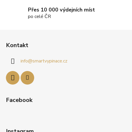
v
ý
Přes 10 000 výdejních míst
p
po celé ČR
i
s
Z
u
á
Kontakt
p
a
info
@
smartvypinace.cz
t
í
Facebook
Instagram