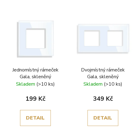
V
ý
p
i
s
p
r
Jednomístný rámeček
Dvojmístný rámeček
o
Gala, skleněný
Gala, skleněný
d
Skladem
(>10 ks)
Skladem
(>10 ks)
u
k
199 Kč
349 Kč
t
ů
DETAIL
DETAIL