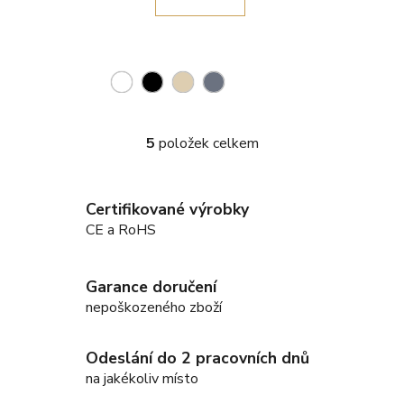
5
položek celkem
O
v
l
Certifikované výrobky
á
d
CE a RoHS
a
c
Garance doručení
í
nepoškozeného zboží
p
r
v
Odeslání do 2 pracovních dnů
k
na jakékoliv místo
y