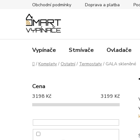
Přejít
Obchodní podmínky
Doprava a platba
Pod
na
obsah
Vypínače
Stmívače
Ovladače
Domů
/
Komplety
/
Ostatní
/
Termostaty
/
GALA skleněné
P
o
Cena
s
3198
Kč
3199
Kč
t
r
a
n
n
í