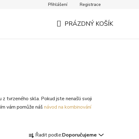
Přihlášení
Registrace
Návody
Kontakty
PRÁZDNÝ KOŠÍK
NÁKUPNÍ
KOŠÍK
z tvrzeného skla. Pokud jste nenašli svoji
S tím vám pomůže náš
návod na kombinování
Ř
Řadit podle:
Doporučujeme
a