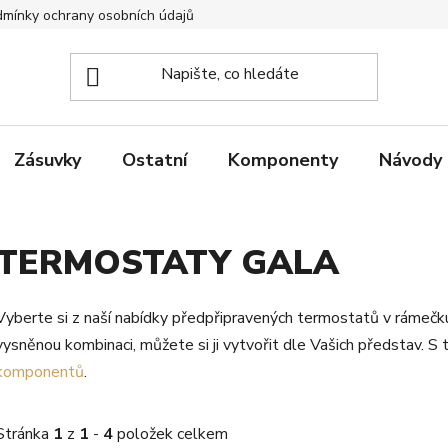
mínky ochrany osobních údajů
Zpětný odběr elektrozařízení
Zásuvky
Ostatní
Komponenty
Návody
TERMOSTATY GALA
Vyberte si z naší nabídky předpřipravených termostatů v rámečku 
vysněnou kombinaci, můžete si ji vytvořit dle Vašich představ. 
komponentů
.
Stránka
1
z
1
-
4
položek celkem