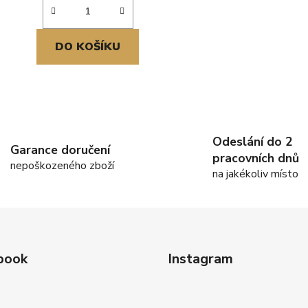
DO KOŠÍKU
O
v
l
Odeslání do 2
á
Garance doručení
pracovních dnů
d
nepoškozeného zboží
na jakékoliv místo
a
c
í
p
r
v
book
Instagram
k
y
v