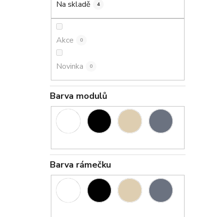
Na skladě
4
p
a
n
Akce
0
e
i
l
Novinka
0
Barva modulů
Barva rámečku