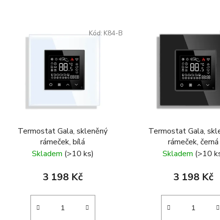
V
ý
Kód:
K84-B
p
s
p
r
o
d
Termostat Gala, skleněný
Termostat Gala, skl
u
rámeček, bílá
rámeček, černá
k
Skladem
(>10 ks)
Skladem
(>10 k
t
ů
3 198 Kč
3 198 Kč