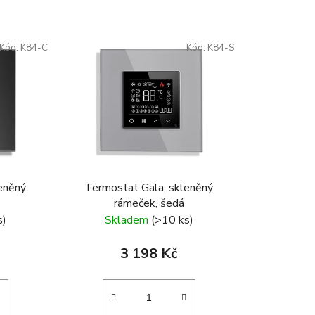
z
e
Kód:
K84-C
Kód:
K84-S
n
í
p
r
o
d
u
k
eněný
Termostat Gala, skleněný
t
rámeček, šedá
ů
s)
Skladem
(>10 ks)
3 198 Kč