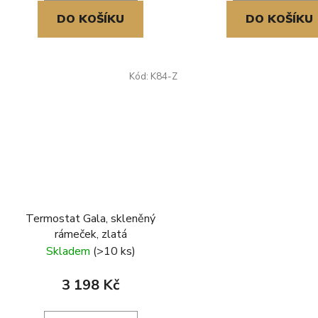
DO KOŠÍKU
DO KOŠÍKU
Kód:
K84-Z
Termostat Gala, skleněný
rámeček, zlatá
Skladem
(>10 ks)
3 198 Kč