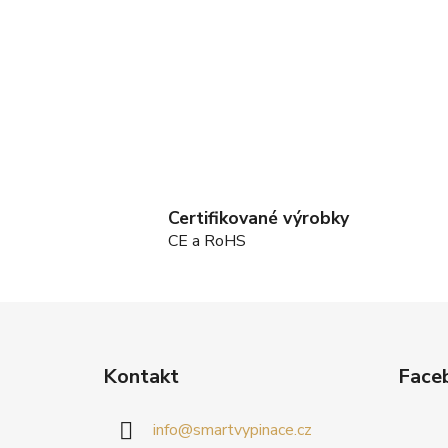
Certifikované výrobky
CE a RoHS
Z
á
Kontakt
Face
p
a
info
@
smartvypinace.cz
t