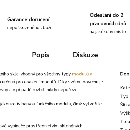
Odeslání do 2
Garance doručení
pracovních dnů
nepoškozeného zboží
na jakékoliv místo
Popis
Diskuze
ního skla, vhodný pro všechny typy
modulů a
Dop
a určená pro osazení modulů. Díky svému povrchu je
Kate
ný a v případě rozbití nikdy nepořeže.
Typ
akoukoliv barvou funkčního modulu, čímž vytvoříte
Šířk
Výš
Tlou
kové vypínače prostřednictvím skleněných