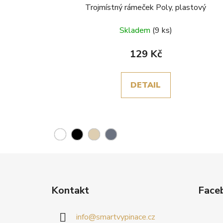
Trojmístný rámeček Poly, plastový
Skladem
(9 ks)
129 Kč
DETAIL
Z
á
Kontakt
Face
p
a
info
@
smartvypinace.cz
t