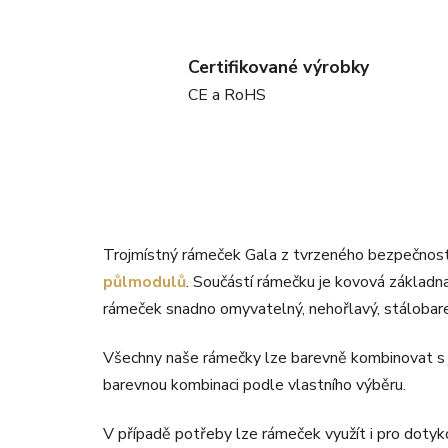
Certifikované výrobky
CE a RoHS
Trojmístný rámeček Gala z tvrzeného bezpečnost
půlmodulů
. Součástí rámečku je kovová základn
rámeček snadno omyvatelný, nehořlavý, stálobarev
Všechny naše rámečky lze barevně kombinovat s j
barevnou kombinaci podle vlastního výběru.
V případě potřeby lze rámeček využít i pro doty