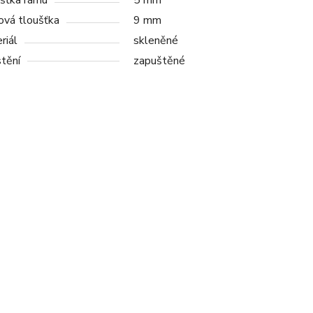
šťka rámu
5 mm
ová tloušťka
9 mm
riál
skleněné
tění
zapuštěné