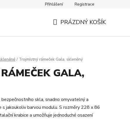
Přihlášení
Registrace
Návody
Kontakty
PRÁZDNÝ KOŠÍK
NÁKUPNÍ
KOŠÍK
skleněné
/
Trojmístný rámeček Gala, skleněný
 RÁMEČEK GALA,
 bezpečnostního skla, snadno omyvatelný a
e s jakoukoliv barvou modulu. S rozměry 228 x 86
talační krabice a umožňuje jednoduché osazení