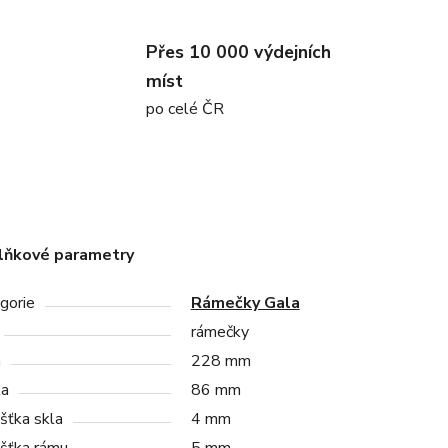
Přes 10 000 výdejních
míst
po celé ČR
lňkové parametry
gorie
Rámečky Gala
rámečky
a
228 mm
ka
86 mm
šťka skla
4 mm