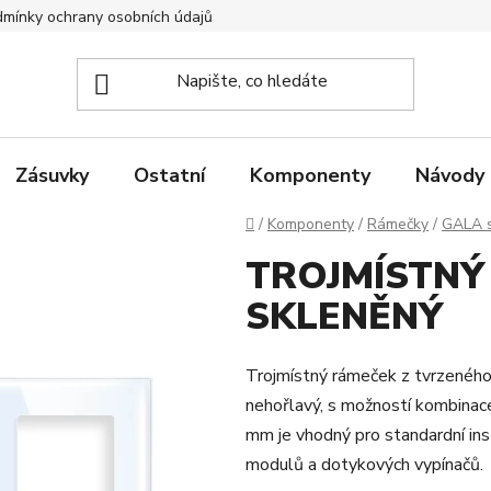
mínky ochrany osobních údajů
Zpětný odběr elektrozařízení
Zásuvky
Ostatní
Komponenty
Návody
Domů
/
Komponenty
/
Rámečky
/
GALA 
TROJMÍSTNÝ
SKLENĚNÝ
Trojmístný rámeček z tvrzeného
nehořlavý, s možností kombinac
mm je vhodný pro standardní ins
modulů a dotykových vypínačů.