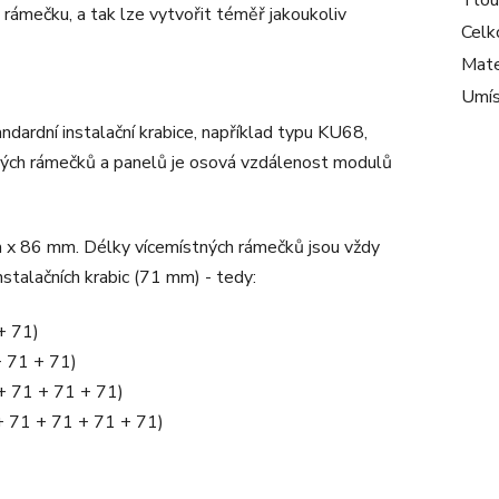
Tlou
 rámečku, a tak lze vytvořit téměř jakoukoliv
Celk
Mate
Umís
dardní instalační krabice, například typu KU68,
ných rámečků a panelů je osová vzdálenost modulů
 x 86 mm. Délky vícemístných rámečků jsou vždy
talačních krabic (71 mm) - tedy:
+ 71)
 71 + 71)
+ 71 + 71 + 71)
 71 + 71 + 71 + 71)