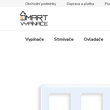
Přejít
Obchodní podmínky
Doprava a platba
Pod
na
obsah
Vypínače
Stmívače
Ovladače