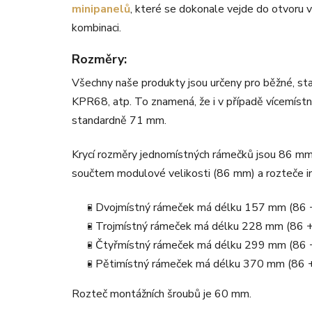
minipanelů
, které se dokonale vejde do otvoru v
kombinaci.
Rozměry:
Všechny naše produkty jsou určeny pro běžné, stan
KPR68, atp. To znamená, že i v případě vícemíst
standardně 71 mm.
Krycí rozměry jednomístných rámečků jsou 86 mm
součtem modulové velikosti (86 mm) a rozteče ins
Dvojmístný rámeček má délku 157 mm (86 
Trojmístný rámeček má délku 228 mm (86 +
Čtyřmístný rámeček má délku 299 mm (86 
Pětimístný rámeček má délku 370 mm (86 +
Rozteč montážních šroubů je 60 mm.