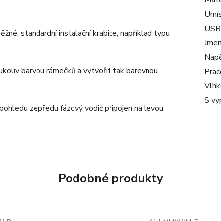
Mate
Umís
USB
žné, standardní instalační krabice, například typu
Jmen
Napě
ukoliv barvou rámečků a vytvořit tak barevnou
Prac
Vlhk
S vy
i pohledu zepředu fázový vodič připojen na levou
.
Podobné produkty