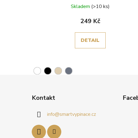
Skladem
(>10 ks)
249 Kč
DETAIL
Z
á
Kontakt
Face
p
a
info
@
smartvypinace.cz
t
í