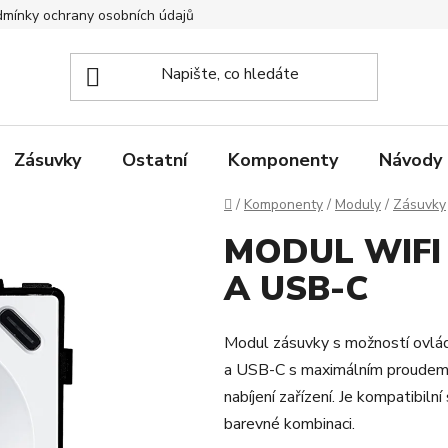
mínky ochrany osobních údajů
Zpětný odběr elektrozařízení
Zásuvky
Ostatní
Komponenty
Návody
Domů
/
Komponenty
/
Moduly
/
Zásuvky
MODUL WIFI
A USB-C
Modul zásuvky s možností ovládá
a USB-C s maximálním proudem 3
nabíjení zařízení. Je kompatibil
barevné kombinaci.