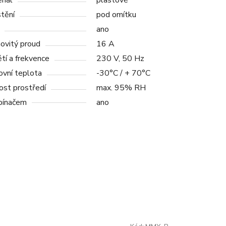
riál
plastové
tění
pod omítku
ano
ovitý proud
16 A
tí a frekvence
230 V, 50 Hz
ovní teplota
-30°C / + 70°C
ost prostředí
max. 95% RH
pínačem
ano