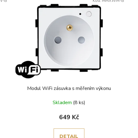
W-B
Kód:
MMXWM-B
Modul WiFi zásuvka s měřením výkonu
Skladem
(8 ks)
649 Kč
DETAIL