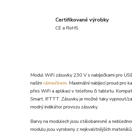
Certifikované výrobky
CE a RoHS
Modul WiFi zásuvky 230 V s nabíječkami pro USB-
naším
rámečkem
. Maximální nabíjecí proud pro 
přes WiFi a aplikaci v telefonu či tabletu. Komp
Smart, IFTTT. Zásuvku je možné taky vypnout/zap
modrý indikátor provozu zásuvky.
Barvy na modulech jsou stálobarevné a neblednou 
modulu jsou vyrobeny z nejkvalitnějších materiál