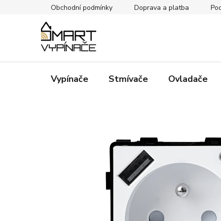
Přejít
Obchodní podmínky
Doprava a platba
Pod
na
obsah
Vypínače
Stmívače
Ovladače