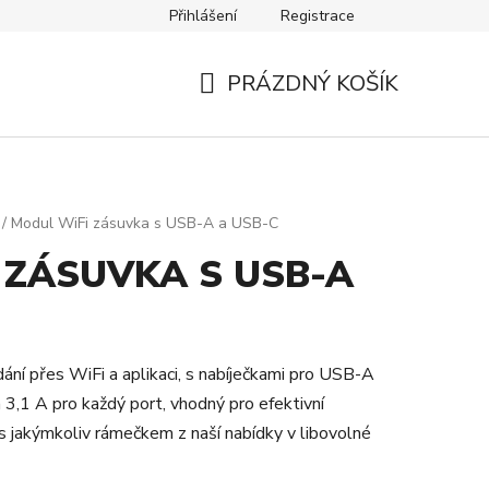
Přihlášení
Registrace
Návody
Kontakty
PRÁZDNÝ KOŠÍK
NÁKUPNÍ
KOŠÍK
/
Modul WiFi zásuvka s USB-A a USB-C
 ZÁSUVKA S USB-A
ní přes WiFi a aplikaci, s nabíječkami pro USB-A
,1 A pro každý port, vhodný pro efektivní
ní s jakýmkoliv rámečkem z naší nabídky v libovolné