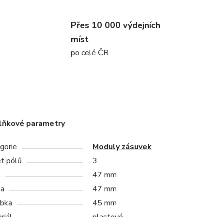
Přes 10 000 výdejních
míst
po celé ČR
lňkové parametry
gorie
Moduly zásuvek
t pólů
3
a
47 mm
ka
47 mm
bka
45 mm