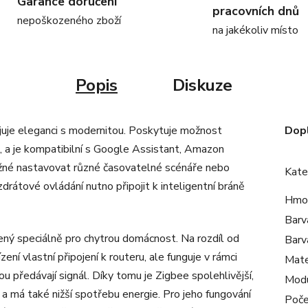
Garance doručení
pracovních dnů
nepoškozeného zboží
na jakékoliv místo
Popis
Diskuze
juje eleganci s modernitou. Poskytuje možnost
Dop
tu, a je kompatibilní s Google Assistant, Amazon
ožné nastavovat různé časovatelné scénáře nebo
Kate
drátové ovládání nutno připojit k inteligentní bráně
Hmo
Barv
ený speciálně pro chytrou domácnost. Na rozdíl od
Barv
ní vlastní připojení k routeru, ale funguje v rámci
Mate
ou předávají signál. Díky tomu je Zigbee spolehlivější,
Mod
 a má také nižší spotřebu energie. Pro jeho fungování
Poče