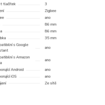
t tlačítek
3
ení
Zigbee
ee
ano
a
86 mm
ka
86 mm
bka
35 mm
atibilní s Google
ano
stant
atibilní s Amazon
ano
a
orující Android
ano
orující iOS
ano
jení
Ze sítě