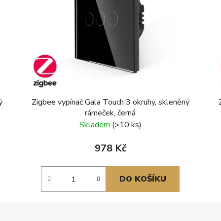
ý
Zigbee vypínač Gala Touch 3 okruhy, skleněný
rámeček, černá
Skladem
(>10 ks)
978 Kč
DO KOŠÍKU