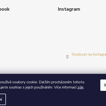
book
Instagram
Sledovat na Instagr
Prezentační web Smart vypínače
oužívá soubory cookie. Dalším procházením tohoto
S
jete souhlas s jejich používáním. Více informací
zde
.
řípadě zájmu o velkoobchodní spolupráci nás neváhejte kontakto
í
 vyhrazena.