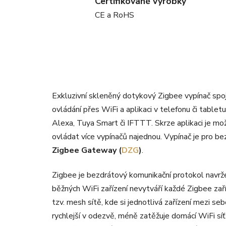
Certifikované výrobky
CE a RoHS
Exkluzivní skleněný dotykový Zigbee vypínač spo
ovládání přes WiFi a aplikaci v telefonu či table
Alexa, Tuya Smart či IFTTT. Skrze aplikaci je m
ovládat více vypínačů najednou. Vypínač je pro bez
Zigbee Gateway (
DZG
)
.
Zigbee je bezdrátový komunikační protokol navrž
běžných WiFi zařízení nevytváří každé Zigbee zaříze
tzv. mesh sítě, kde si jednotlivá zařízení mezi seb
rychlejší v odezvě, méně zatěžuje domácí WiFi síť