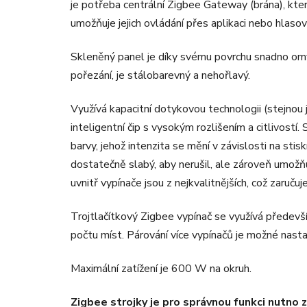
je potřeba centrální Zigbee Gateway (brána), která
umožňuje jejich ovládání přes aplikaci nebo hlasov
Skleněný panel je díky svému povrchu snadno omyv
pořezání, je stálobarevný a nehořlavý.
Využívá kapacitní dotykovou technologii (stejnou
inteligentní čip s vysokým rozlišením a citlivostí
barvy, jehož intenzita se mění v závislosti na stis
dostatečně slabý, aby nerušil, ale zároveň umožň
uvnitř vypínače jsou z nejkvalitnějších, což zaruč
Trojtlačítkový Zigbee vypínač se využívá předevš
počtu míst. Párování více vypínačů je možné nastav
Maximální zatížení je 600 W na okruh.
Zigbee strojky je pro správnou funkci nutno za