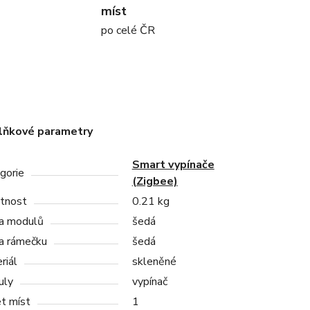
míst
po celé ČR
lňkové parametry
Smart vypínače
gorie
(Zigbee)
tnost
0.21 kg
a modulů
šedá
a rámečku
šedá
riál
skleněné
uly
vypínač
t míst
1