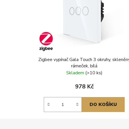
Zigbee vypínač Gala Touch 3 okruhy, skleněn
rámeček, bílá
Skladem
(>10 ks)
978 Kč
DO KOŠÍKU
Z