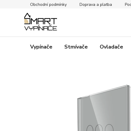
Přejít
Obchodní podmínky
Doprava a platba
Pod
na
obsah
Vypínače
Stmívače
Ovladače