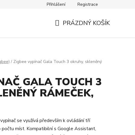
Přihlášení
Registrace
Návody
Kontakty
PRÁZDNÝ KOŠÍK
NÁKUPNÍ
KOŠÍK
gbee)
/
Zigbee vypínač Gala Touch 3 okruhy, skleněný
ÍNAČ GALA TOUCH 3
LENĚNÝ RÁMEČEK,
vypínač se využívá především k ovládání tří
 počtu míst. Kompatibilní s Google Assistant,