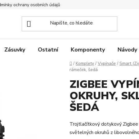
mínky ochrany osobních údajů
Zpětný odběr elektrozařízení
Zásuvky
Ostatní
Komponenty
Návody
Domů
/
Komplety
/
Vypínače
/
Smart (Zi
rámeček, šedá
ZIGBEE VYP
OKRUHY, SK
ŠEDÁ
Trojtlačítkový dotykový Zigbee 
světelných okruhů z libovolného