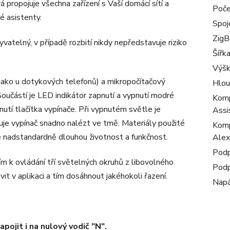
 propojuje všechna zařízení s Vaší domácí sítí a
Poče
é asistenty.
Spoj
ZigB
atelný, v případě rozbití nikdy nepředstavuje riziko
Šířk
Výš
 jako u dotykových telefonů) a mikropočítačový
Hlou
. Součástí je LED indikátor zapnutí a vypnutí modré
Komp
knutí tlačítka vypínače. Při vypnutém světle je
Assi
uje vypínač snadno nalézt ve tmě. Materiály použité
Komp
uje nadstandardně dlouhou životnost a funkčnost.
Alex
Podp
ím k ovládání tří světelných okruhů z libovolného
Podp
it v aplikaci a tím dosáhnout jakéhokoli řazení.
Napá
pojit i na nulový vodič "N".