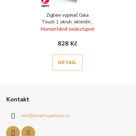
Zigbee vypínač Gala
Touch 1 okruh, skleněný
rámeček, šedá
Momentálně nedostupné
828 Kč
DETAIL
Z
á
Kontakt
p
a
info
@
smartvypinace.cz
t
í