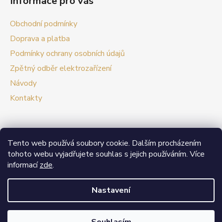
Informace pro vás
Obchodní podmínky
Doprava a platba
Podmínky ochrany osobních údajů
Zpětný odběr elektrozařízení
Návody
Kontakty
Tento web používá soubory cookie. Dalším procházením
Prezentační web Smart vypínače
tohoto webu vyjadřujete souhlas s jejich používáním. Více
informací
zde
.
V případě zájmu o velkoobchodní spolupráci nás
neváhejte kontaktovat.
Nastavení
Vytvořil Shoptet