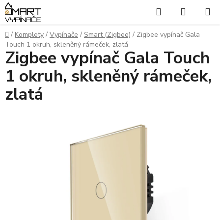
Přejít
Hledat
NÁKUP
na
KOŠÍK
obsah
Domů
/
Komplety
/
Vypínače
/
Smart (Zigbee)
/
Zigbee vypínač Gala
Touch 1 okruh, skleněný rámeček, zlatá
Zigbee vypínač Gala Touch
1 okruh, skleněný rámeček,
zlatá