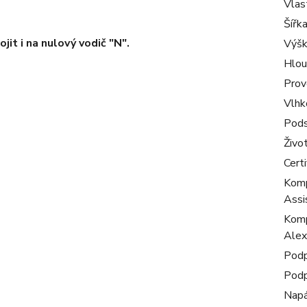
Vlas
Šířk
jit i na nulový vodič "N".
Výš
Hlou
Prov
Vlhk
Pods
Živo
Certi
Komp
Assi
Komp
Alex
Podp
Podp
Napá