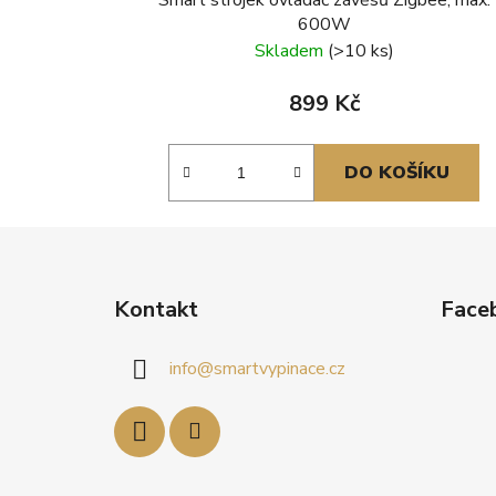
600W
Skladem
(>10 ks)
899 Kč
DO KOŠÍKU
Z
á
Kontakt
Face
p
a
info
@
smartvypinace.cz
t
í