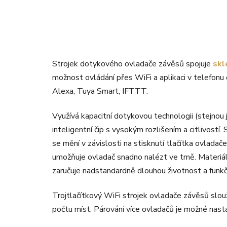
Strojek dotykového ovladače závěsů spojuje
skl
možnost ovládání přes WiFi a aplikaci v telefonu
Alexa, Tuya Smart, IFTTT.
Využívá kapacitní dotykovou technologii (stejnou
inteligentní čip s vysokým rozlišením a citlivostí.
se mění v závislosti na stisknutí tlačítka ovladač
umožňuje ovladač snadno nalézt ve tmě. Materiály 
zaručuje nadstandardně dlouhou životnost a funk
Trojtlačítkový WiFi strojek ovladače závěsů slo
počtu míst. Párování více ovladačů je možné nastav