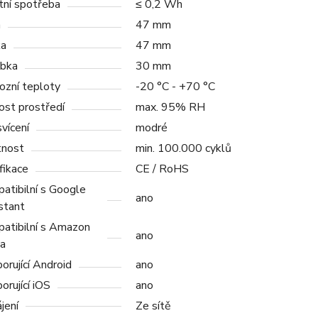
tní spotřeba
≤ 0,2 Wh
a
47 mm
ka
47 mm
bka
30 mm
ozní teploty
-20 °C - +70 °C
ost prostředí
max. 95% RH
vícení
modré
tnost
min. 100.000 cyklů
fikace
CE / RoHS
atibilní s Google
ano
stant
atibilní s Amazon
ano
a
orující Android
ano
orující iOS
ano
jení
Ze sítě