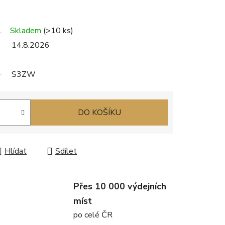
Skladem
(>10 ks)
14.8.2026
S3ZW
DO KOŠÍKU
Hlídat
Sdílet
Přes 10 000 výdejních
míst
po celé ČR