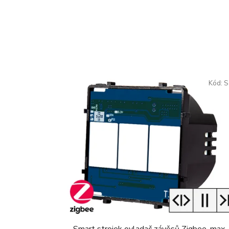
Kód:
S
Smart strojek ovladač závěsů Zigbee, max.