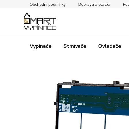
Přejít
Obchodní podmínky
Doprava a platba
Pod
na
obsah
Vypínače
Stmívače
Ovladače