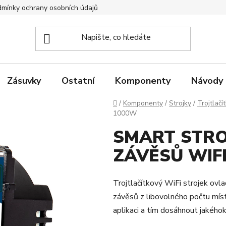
mínky ochrany osobních údajů
Zpětný odběr elektrozařízení
Zásuvky
Ostatní
Komponenty
Návody
Domů
/
Komponenty
/
Strojky
/
Trojtlačí
1000W
SMART STRO
ZÁVĚSŮ WIFI
Trojtlačítkový WiFi strojek ovl
závěsů z libovolného počtu míst
aplikaci a tím dosáhnout jakéhoko