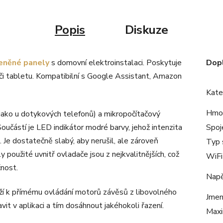
Popis
Diskuze
eněné panely
s domovní elektroinstalaci. Poskytuje
Dop
 či tabletu. Kompatibilní s Google Assistant, Amazon
Kate
Hmo
 jako u dotykových telefonů) a mikropočítačový
 Součástí je LED indikátor modré barvy, jehož intenzita
Spoj
e. Je dostatečně slabý, aby nerušil, ale zároveň
Typ 
použité uvnitř ovladače jsou z nejkvalitnějších, což
WiFi
čnost.
Napě
uží k přímému ovládání motorů závěsů z libovolného
Jmen
it v aplikaci a tím dosáhnout jakéhokoli řazení.
Maxi