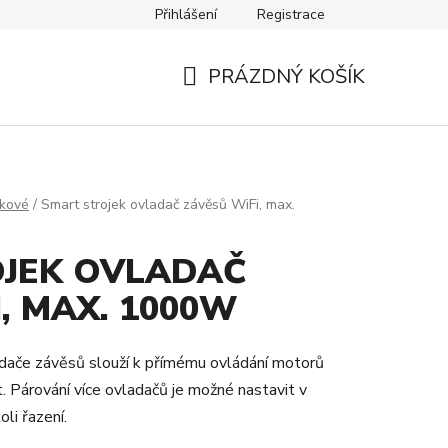
Přihlášení
Registrace
Návody
Kontakty
PRÁZDNÝ KOŠÍK
NÁKUPNÍ
KOŠÍK
tkové
/
Smart strojek ovladač závěsů WiFi, max.
JEK OVLADAČ
, MAX. 1000W
adače závěsů slouží k přímému ovládání motorů
. Párování více ovladačů je možné nastavit v
li řazení.