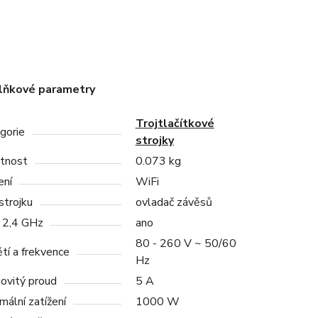
lňkové parametry
Trojtlačítkové
gorie
strojky
tnost
0.073 kg
ení
WiFi
strojku
ovladač závěsů
 2,4 GHz
ano
80 - 260 V ~ 50/60
tí a frekvence
Hz
ovitý proud
5 A
mální zatížení
1000 W