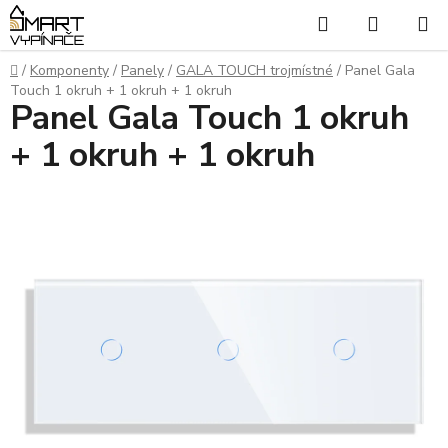
Přejít
Hledat
NÁKUP
na
KOŠÍK
obsah
Domů
/
Komponenty
/
Panely
/
GALA TOUCH trojmístné
/
Panel Gala
Touch 1 okruh + 1 okruh + 1 okruh
Panel Gala Touch 1 okruh
+ 1 okruh + 1 okruh