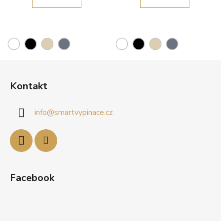
Z
á
Kontakt
p
a
info
@
smartvypinace.cz
t
í
Facebook