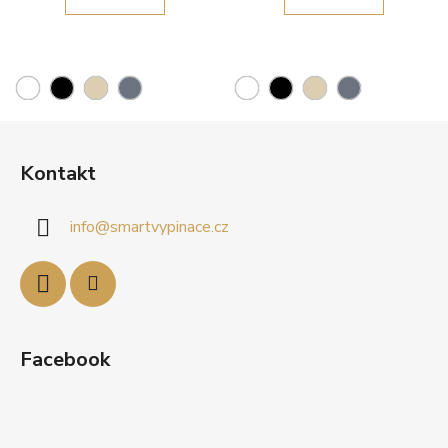
Z
á
Kontakt
p
a
info
@
smartvypinace.cz
t
í
Facebook