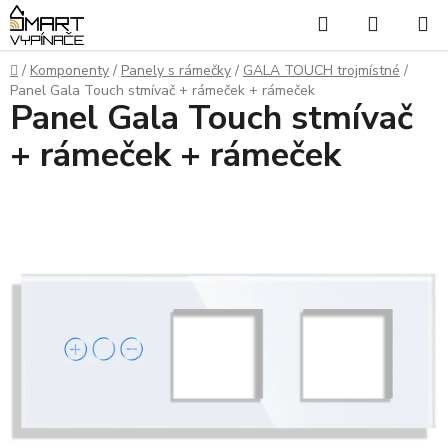
Přejít
Hledat
NÁKUP
na
KOŠÍK
obsah
Domů
/
Komponenty
/
Panely s rámečky
/
GALA TOUCH trojmístné
/
Panel Gala Touch stmívač + rámeček + rámeček
Panel Gala Touch stmívač
+ rámeček + rámeček