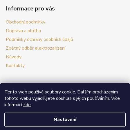
Informace pro vás
Obchodní podmínky
Doprava a platba
Podmínky ochrany osobních údajů
Zpětný odběr elektrozařízení
Návody
Kontakty
Tento web používá soubory cookie. Dalším procházením
Prezentační web Smart vypínače
tohoto webu vyjadřujete souhlas s jejich používáním. Více
informací
zde
.
V případě zájmu o velkoobchodní spolupráci nás
neváhejte kontaktovat.
Nastavení