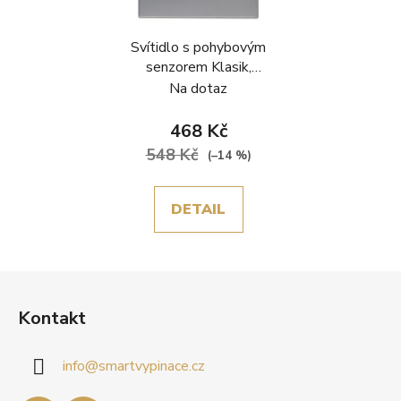
Svítidlo s pohybovým
senzorem Klasik,
plastový rámeček, šedá
Na dotaz
468 Kč
548 Kč
(–14 %)
DETAIL
Z
á
Kontakt
p
a
info
@
smartvypinace.cz
t
í