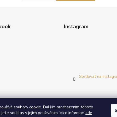
book
Instagram
Sledovat na Instagr
Prezentační web Smart vypínače
oužívá soubory cookie. Dalším procházením tohoto
S
jete souhlas s jejich používáním. Více informací
zde
.
řípadě zájmu o velkoobchodní spolupráci nás neváhejte kontakto