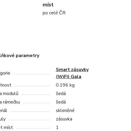
míst
po celé ČR
lňkové parametry
Smart zásuvky
gorie
(WiFi) Gala
tnost
0.196 kg
a modulů
šedá
a rámečku
šedá
riál
skleněné
uly
zásuvka
t míst
1