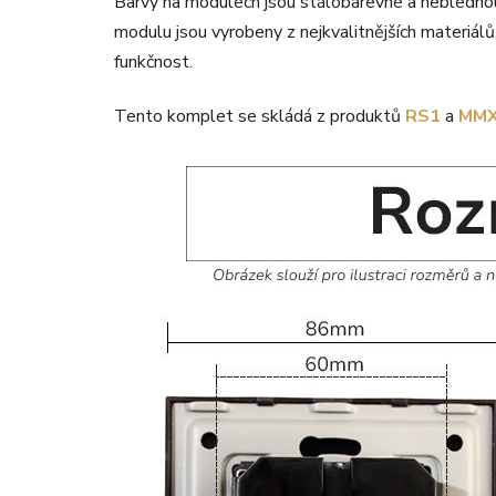
Barvy na modulech jsou stálobarevné a neblednou 
modulu jsou vyrobeny z nejkvalitnějších materiál
funkčnost.
Tento komplet se skládá z produktů
RS1
a
MM