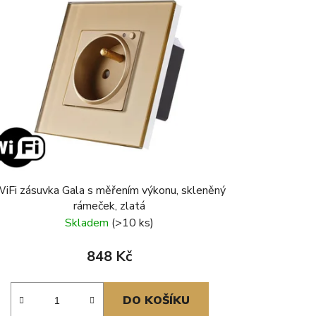
iFi zásuvka Gala s měřením výkonu, skleněný
rámeček, zlatá
Skladem
(>10 ks)
848 Kč
DO KOŠÍKU