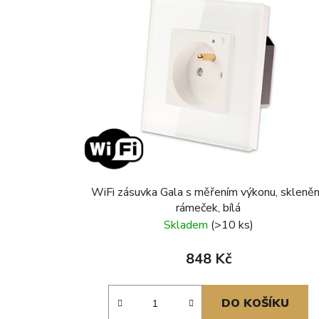
WiFi zásuvka Gala s měřením výkonu, skleně
rámeček, bílá
Skladem
(>10 ks)
848 Kč
DO KOŠÍKU