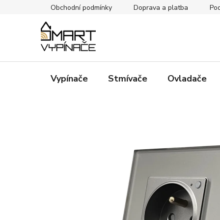
Přejít
Obchodní podmínky
Doprava a platba
Pod
na
obsah
Vypínače
Stmívače
Ovladače