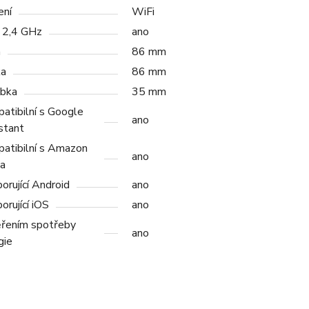
ení
WiFi
 2,4 GHz
ano
a
86 mm
ka
86 mm
bka
35 mm
atibilní s Google
ano
stant
atibilní s Amazon
ano
a
orující Android
ano
orující iOS
ano
řením spotřeby
ano
gie