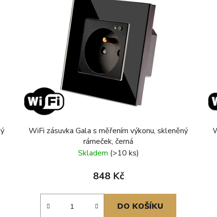
ný
WiFi zásuvka Gala s měřením výkonu, skleněný
W
rámeček, černá
Skladem
(>10 ks)
848 Kč
DO KOŠÍKU