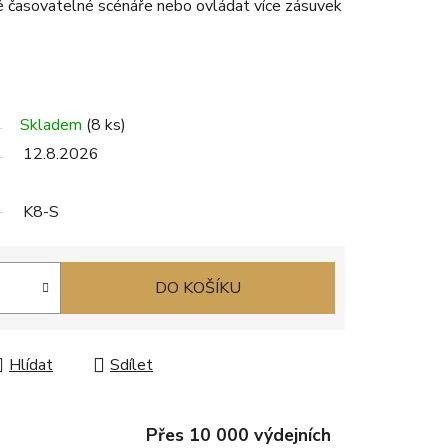
 časovatelné scénáře nebo ovládat více zásuvek
Skladem
(8 ks)
12.8.2026
K8-S
DO KOŠÍKU
Hlídat
Sdílet
Přes 10 000 výdejních