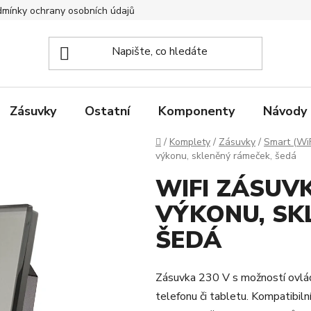
mínky ochrany osobních údajů
Zpětný odběr elektrozařízení
Zásuvky
Ostatní
Komponenty
Návody
Domů
/
Komplety
/
Zásuvky
/
Smart (WiF
výkonu, skleněný rámeček, šedá
WIFI ZÁSUV
VÝKONU, SK
ŠEDÁ
Zásuvka 230 V s možností ovládá
telefonu či tabletu. Kompatibil