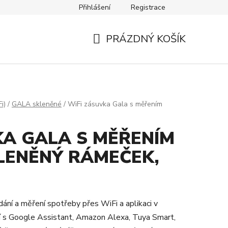
Přihlášení
Registrace
Návody
Kontakty
PRÁZDNÝ KOŠÍK
NÁKUPNÍ
KOŠÍK
i)
/
GALA skleněné
/
WiFi zásuvka Gala s měřením
KA GALA S MĚŘENÍM
LENĚNÝ RÁMEČEK,
ní a měření spotřeby přes WiFi a aplikaci v
ní s Google Assistant, Amazon Alexa, Tuya Smart,