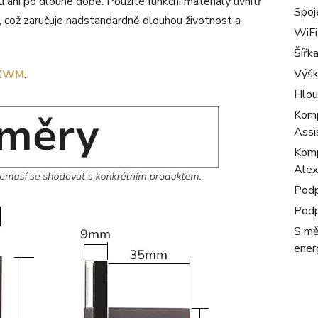
ani po dlouhé době. Použité funkční materiály uvnitř
Spoj
ů, což zaručuje nadstandardně dlouhou životnost a
WiFi
Šířk
Výš
XWM
.
Hlou
Komp
Assi
Komp
Alex
Podp
Podp
S mě
ener