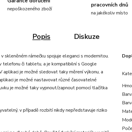
Garance doručení
pracovních dnů
nepoškozeného zboží
na jakékoliv místo
Popis
Diskuze
 v skleněném rámečku spojuje eleganci s modernitou.
Dop
 telefonu či tabletu, a je kompatibilní s Google
 aplikaci je možné sledovat taky měrení výkonu, a
Kate
aplikaci je možné nastavovat různé časovatelné
Hmo
uvku je možné taky vypnout/zapnout pomocí tlačítka
Barv
Barv
atelný, v případě rozbití nikdy nepředstavuje riziko
Mate
Mod
Poče