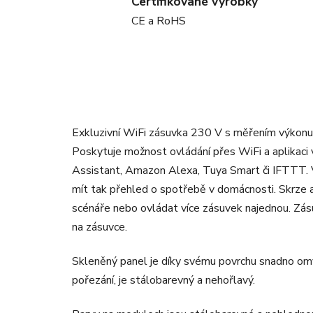
Certifikované výrobky
CE a RoHS
Exkluzivní WiFi zásuvka 230 V s měřením výkonu
Poskytuje možnost ovládání přes WiFi a aplikaci v
Assistant, Amazon Alexa, Tuya Smart či IFTTT. V
mít tak přehled o spotřebě v domácnosti. Skrze 
scénáře nebo ovládat více zásuvek najednou. Zás
na zásuvce.
Skleněný panel je díky svému povrchu snadno omyv
pořezání, je stálobarevný a nehořlavý.