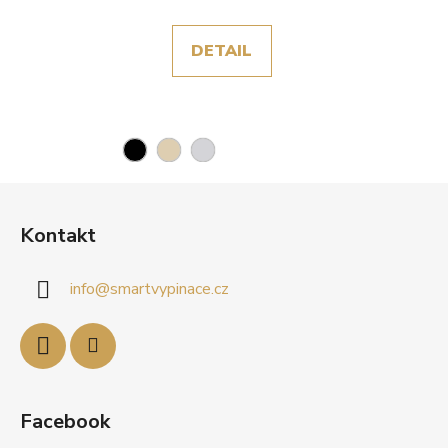
DETAIL
Z
á
Kontakt
p
a
info
@
smartvypinace.cz
t
í
Facebook