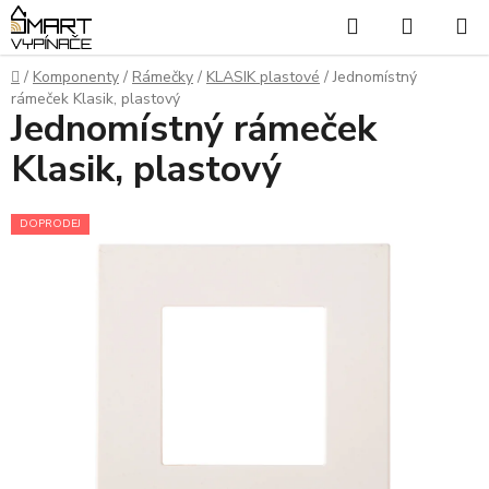
Přejít
Hledat
NÁKUP
na
KOŠÍK
obsah
Domů
/
Komponenty
/
Rámečky
/
KLASIK plastové
/
Jednomístný
rámeček Klasik, plastový
Jednomístný rámeček
Klasik, plastový
DOPRODEJ