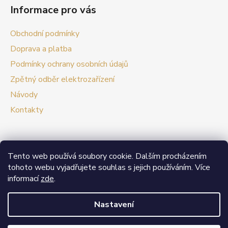
Informace pro vás
Obchodní podmínky
Doprava a platba
Podmínky ochrany osobních údajů
Zpětný odběr elektrozařízení
Návody
Kontakty
Tento web používá soubory cookie. Dalším procházením
Prezentační web Smart vypínače
tohoto webu vyjadřujete souhlas s jejich používáním. Více
informací
zde
.
V případě zájmu o velkoobchodní spolupráci nás
neváhejte kontaktovat.
Nastavení