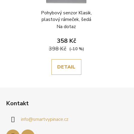
Pohybový senzor Klasik,
plastový rámeček, šedá
Na dotaz
358 Kč
398 Kč
(–10 %)
DETAIL
Z
á
Kontakt
p
a
info
@
smartvypinace.cz
t
í