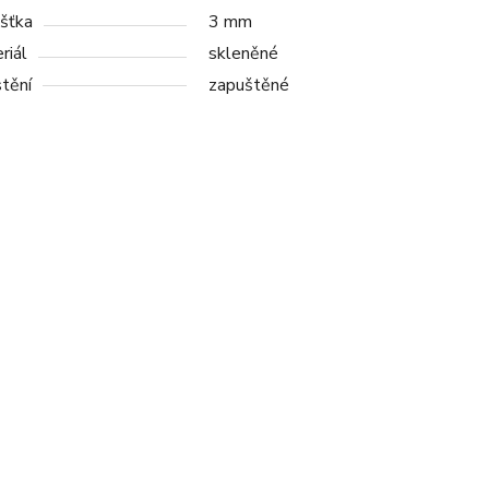
šťka
3 mm
riál
skleněné
tění
zapuštěné