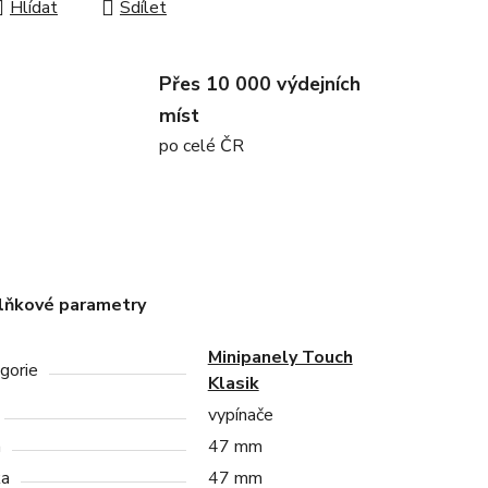
Hlídat
Sdílet
Přes 10 000 výdejních
míst
po celé ČR
lňkové parametry
Minipanely Touch
gorie
Klasik
vypínače
a
47 mm
ka
47 mm