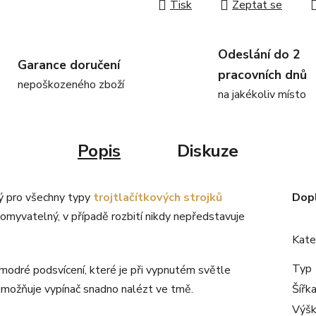
Tisk
Zeptat se
Odeslání do 2
Garance doručení
pracovních dnů
nepoškozeného zboží
na jakékoliv místo
Popis
Diskuze
ný pro všechny typy
trojtlačítkových strojků
Dop
omyvatelný, v případě rozbití nikdy nepředstavuje
Kate
Typ
modré podsvícení, které je při vypnutém světle
 umožňuje vypínač snadno nalézt ve tmě.
Šířk
Výš