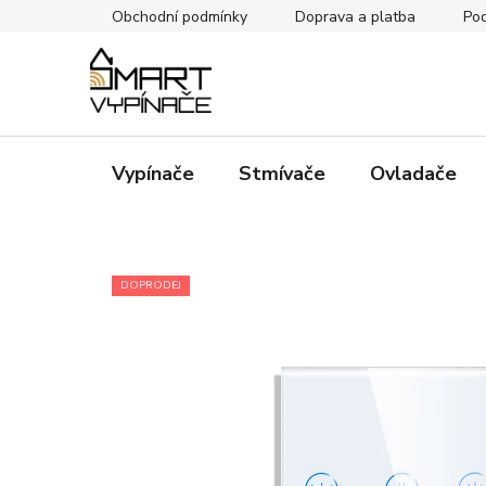
Přejít
Obchodní podmínky
Doprava a platba
Pod
na
obsah
Vypínače
Stmívače
Ovladače
DOPRODEJ