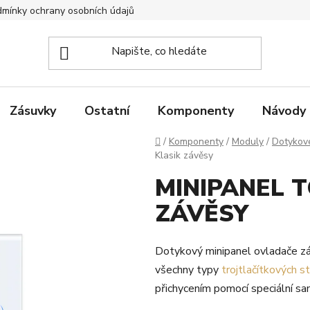
mínky ochrany osobních údajů
Zpětný odběr elektrozařízení
Zásuvky
Ostatní
Komponenty
Návody
Domů
/
Komponenty
/
Moduly
/
Dotykov
Klasik závěsy
MINIPANEL 
ZÁVĚSY
Dotykový minipanel ovladače zá
všechny typy
trojtlačítkových s
přichycením pomocí speciální sam