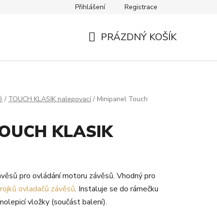
Přihlášení
Registrace
Návody
Kontakty
PRÁZDNÝ KOŠÍK
NÁKUPNÍ
KOŠÍK
é
/
TOUCH KLASIK nalepovací
/
Minipanel Touch
TOUCH KLASIK
věsů pro ovládání motoru závěsů. Vhodný pro
trojků ovladačů závěsů
. Instaluje se do rámečku
olepicí vložky (součást balení).