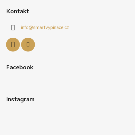
á
Kontakt
p
a
info
@
smartvypinace.cz
t
í
Facebook
Instagram