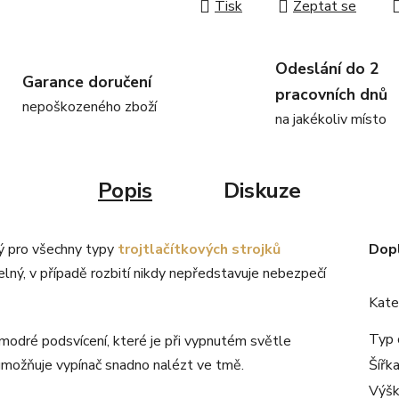
Tisk
Zeptat se
Odeslání do 2
Garance doručení
pracovních dnů
nepoškozeného zboží
na jakékoliv místo
Popis
Diskuze
ný pro všechny typy
trojtlačítkových strojků
Dop
lný, v případě rozbití nikdy nepředstavuje nebezpečí
Kate
Typ 
modré podsvícení, které je při vypnutém světle
 umožňuje vypínač snadno nalézt ve tmě.
Šířk
Výš