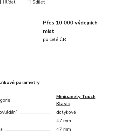
Hlídat
Sdílet
Přes 10 000 výdejních
míst
po celé ČR
lňkové parametry
Minipanely Touch
gorie
Klasik
ovládání
dotykové
a
47 mm
ka
47 mm