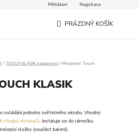
Přihlášení
Registrace
Návody
Kontakty
PRÁZDNÝ KOŠÍK
NÁKUPNÍ
KOŠÍK
é
/
TOUCH KLASIK nalepovací
/
Minipanel Touch
TOUCH KLASIK
o ovládání jednoho světelného okruhu. Vhodný
ch strojků stmívačů
. Instaluje se do rámečku
olepicí vložky (součást balení).