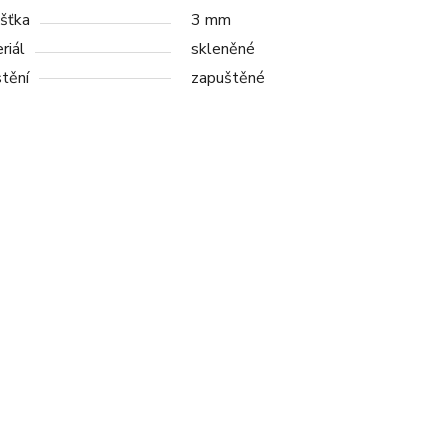
šťka
3 mm
riál
skleněné
tění
zapuštěné