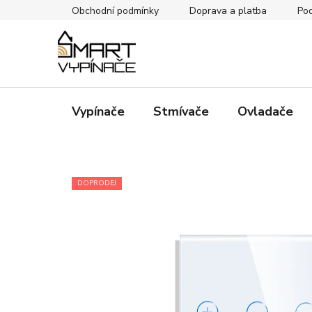
Přejít
Obchodní podmínky
Doprava a platba
Pod
na
obsah
Vypínače
Stmívače
Ovladače
DOPRODEJ