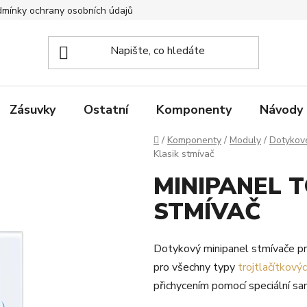
mínky ochrany osobních údajů
Zpětný odběr elektrozařízení
Zásuvky
Ostatní
Komponenty
Návody
Domů
/
Komponenty
/
Moduly
/
Dotykov
Klasik stmívač
MINIPANEL 
STMÍVAČ
Dotykový minipanel stmívače pr
pro všechny typy
trojtlačítkový
přichycením pomocí speciální sam