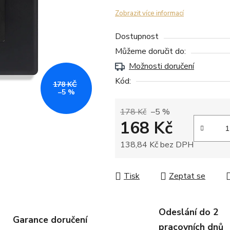
Zobrazit více informací
Dostupnost
Můžeme doručit do:
Možnosti doručení
Kód:
178 KČ
–5 %
178 Kč
–5 %
168 Kč
138,84 Kč bez DPH
Měrná cena:
Tisk
Zeptat se
Odeslání do 2
Garance doručení
pracovních dnů