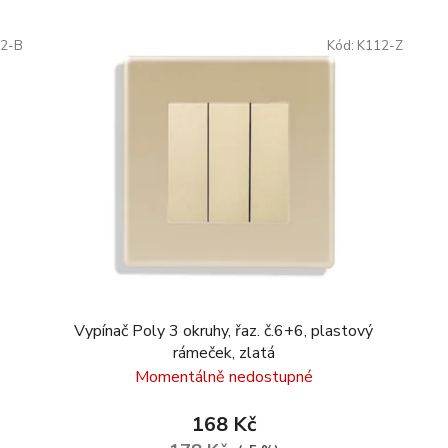
2-B
Kód:
K112-Z
Vypínač Poly 3 okruhy, řaz. č.6+6, plastový
rámeček, zlatá
Momentálně nedostupné
168 Kč