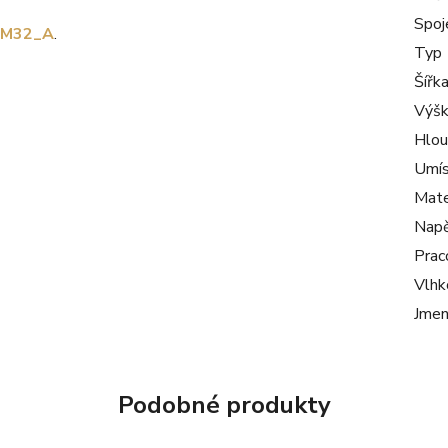
Spoj
M32_A
.
Typ
Šířk
Výš
Hlou
Umís
Mate
Napě
Prac
Vlhk
Jmen
Podobné produkty