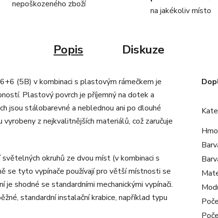
nepoškozeného zboží
na jakékoliv místo
Popis
Diskuze
o 6+6 (5B) v kombinaci s plastovým rámečkem je
Dop
ností. Plastový povrch je příjemný na dotek a
ch jsou stálobarevné a neblednou ani po dlouhé
Kate
 vyrobeny z nejkvalitnějších materiálů, což zaručuje
Hmo
Barv
í světelných okruhů ze dvou míst (v kombinaci s
Barv
 se tyto vypínače používají pro větší místnosti se
Mate
í je shodné se standardními mechanickými vypínači.
Mod
žné, standardní instalační krabice, například typu
Poče
Poče