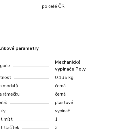
po celé ČR
lňkové parametry
Mechanické
gorie
vypínače Poly
tnost
0.135 kg
a modulů
černá
a rámečku
černá
riál
plastové
uly
vypínač
t míst
1
t tlačítek
3