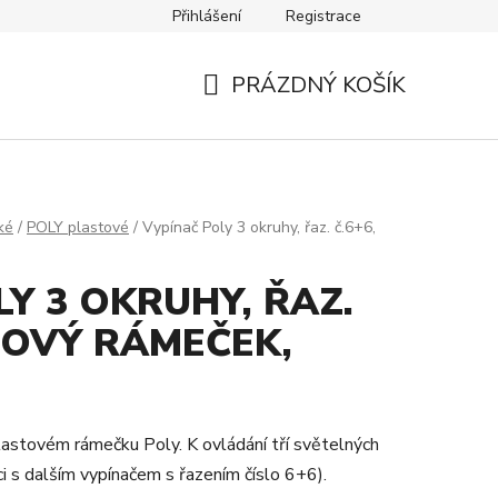
Přihlášení
Registrace
Návody
Kontakty
PRÁZDNÝ KOŠÍK
NÁKUPNÍ
KOŠÍK
ké
/
POLY plastové
/
Vypínač Poly 3 okruhy, řaz. č.6+6,
Y 3 OKRUHY, ŘAZ.
TOVÝ RÁMEČEK,
plastovém rámečku Poly. K ovládání tří světelných
i s dalším vypínačem s řazením číslo 6+6).