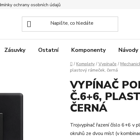
mínky ochrany osobních údajů
Zpětný odběr elektrozařízení
Zásuvky
Ostatní
Komponenty
Návody
Domů
/
Komplety
/
Vypínače
/
Mechanic
plastový rámeček, černá
VYPÍNAČ POL
Č.6+6, PLAS
ČERNÁ
Trojvypínač řazení číslo 6+6 v 
okruhů ze dvou míst (v kombinac