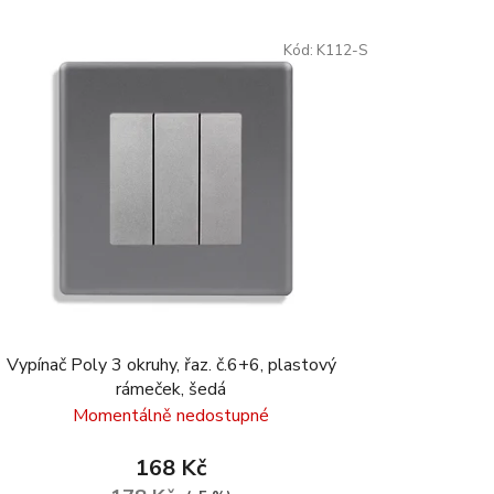
Kód:
K112-S
Vypínač Poly 3 okruhy, řaz. č.6+6, plastový
rámeček, šedá
Momentálně nedostupné
168 Kč