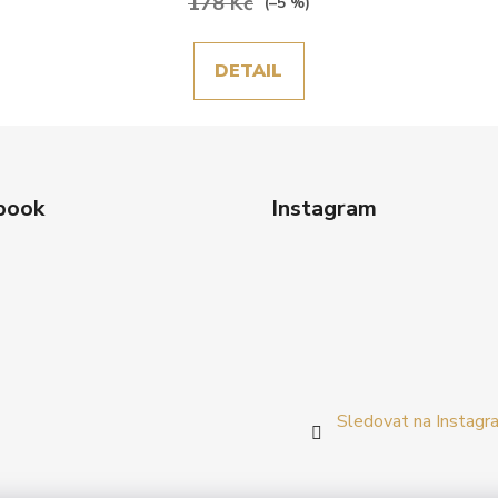
178 Kč
(–5 %)
DETAIL
book
Instagram
Sledovat na Instagr