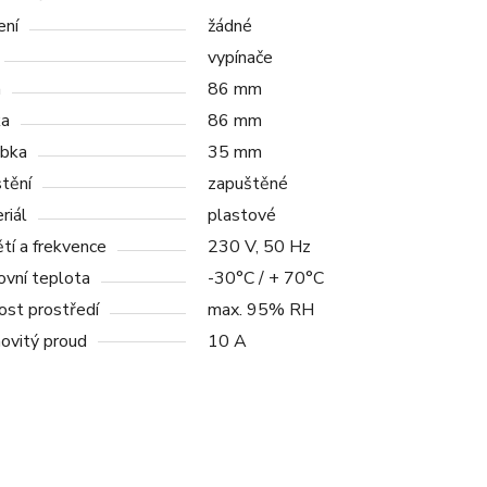
ení
žádné
vypínače
a
86 mm
ka
86 mm
bka
35 mm
tění
zapuštěné
riál
plastové
tí a frekvence
230 V, 50 Hz
ovní teplota
-30°C / + 70°C
ost prostředí
max. 95% RH
ovitý proud
10 A