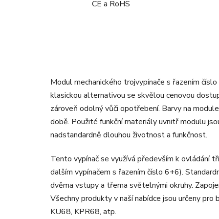
CE a RoHS
Modul mechanického trojvypínače s řazením čísl
klasickou alternativou se skvělou cenovou dostup
zároveň odolný vůči opotřebení. Barvy na module
době. Použité funkční materiály uvnitř modulu jsou
nadstandardně dlouhou životnost a funkčnost.
Tento vypínač se využívá především k ovládání tř
dalším vypínačem s řazením číslo 6+6). Standardně
dvěma vstupy a třema světelnými okruhy. Zapojen
Všechny produkty v naší nabídce jsou určeny pro bě
KU68, KPR68, atp.