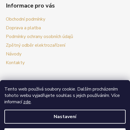
Informace pro vás
Obchodní podmínky
Doprava a platba
Podmínky ochrany osobních údajů
Zpětný odběr elektrozařízení
Návody
Kontakty
Tento web používá soubory cookie. Dalším procházením
Prezentační web Smart vypínače
tohoto webu vyjadřujete souhlas s jejich používáním. Více
informací
zde
.
V případě zájmu o velkoobchodní spolupráci nás
neváhejte kontaktovat.
Nastavení