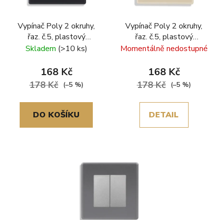
Vypínač Poly 2 okruhy,
Vypínač Poly 2 okruhy,
řaz. č.5, plastový
řaz. č.5, plastový
rámeček, černá
rámeček, zlatá
Skladem
(>10 ks)
Momentálně nedostupné
168 Kč
168 Kč
178 Kč
178 Kč
(–5 %)
(–5 %)
DO KOŠÍKU
DETAIL