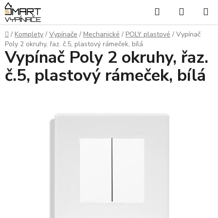
Přejít
Hledat
NÁKUP
na
KOŠÍK
obsah
Domů
/
Komplety
/
Vypínače
/
Mechanické
/
POLY plastové
/
Vypínač
Poly 2 okruhy, řaz. č.5, plastový rámeček, bílá
Vypínač Poly 2 okruhy, řaz.
č.5, plastový rámeček, bílá