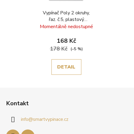
Vypínač Poly 2 okruhy,
řaz. č.5, plastový
rámeček, šedá
Momentálně nedostupné
168 Kč
178 Kč
(–5 %)
DETAIL
Z
á
Kontakt
p
a
info
@
smartvypinace.cz
t
í