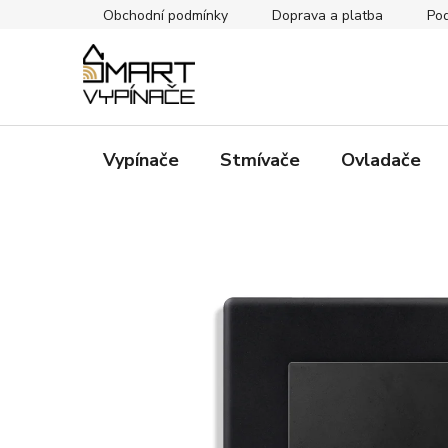
Přejít
Obchodní podmínky
Doprava a platba
Pod
na
obsah
Vypínače
Stmívače
Ovladače