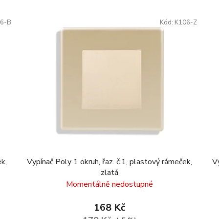
6-B
Kód:
K106-Z
k,
Vypínač Poly 1 okruh, řaz. č.1, plastový rámeček,
V
zlatá
Momentálně nedostupné
168 Kč