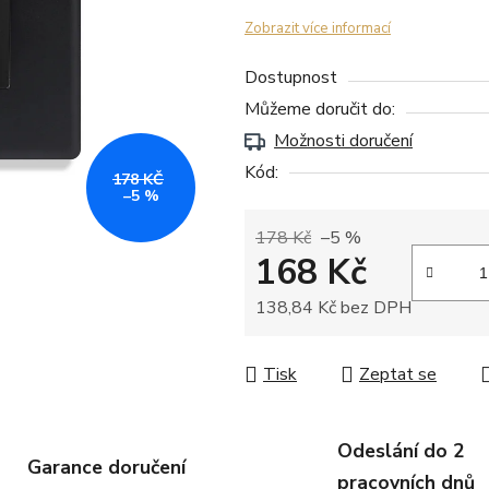
Zobrazit více informací
Dostupnost
Můžeme doručit do:
Možnosti doručení
Kód:
178 KČ
–5 %
178 Kč
–5 %
168 Kč
138,84 Kč bez DPH
Měrná cena:
Tisk
Zeptat se
Odeslání do 2
Garance doručení
pracovních dnů