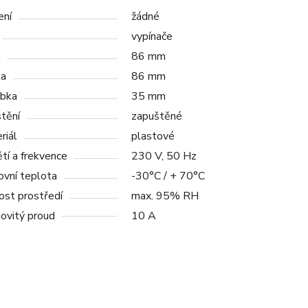
ení
žádné
vypínače
a
86 mm
ka
86 mm
bka
35 mm
tění
zapuštěné
riál
plastové
tí a frekvence
230 V, 50 Hz
ovní teplota
-30°C / + 70°C
ost prostředí
max. 95% RH
ovitý proud
10 A