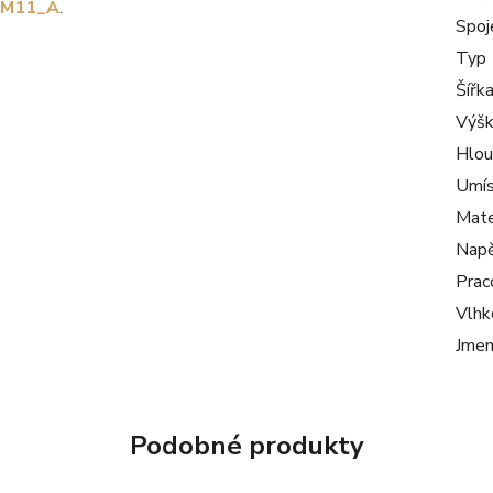
M11_A
.
Spoj
Typ
Šířk
Výš
Hlou
Umís
Mate
Napě
Prac
Vlhk
Jmen
Podobné produkty