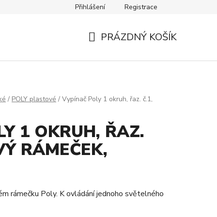
Přihlášení
Registrace
Návody
Kontakty
PRÁZDNÝ KOŠÍK
NÁKUPNÍ
KOŠÍK
ké
/
POLY plastové
/
Vypínač Poly 1 okruh, řaz. č.1,
Y 1 OKRUH, ŘAZ.
VÝ RÁMEČEK,
vém rámečku Poly. K ovládání jednoho světelného