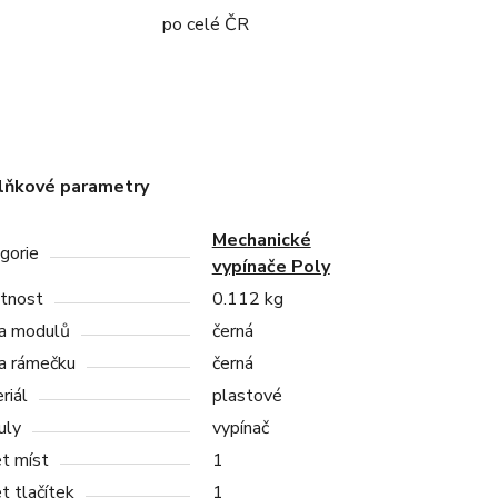
po celé ČR
lňkové parametry
Mechanické
gorie
vypínače Poly
tnost
0.112 kg
a modulů
černá
a rámečku
černá
riál
plastové
uly
vypínač
t míst
1
t tlačítek
1