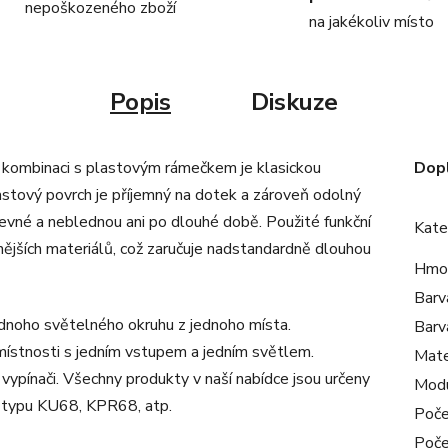
nepoškozeného zboží
na jakékoliv místo
Popis
Diskuze
 kombinaci s plastovým rámečkem je klasickou
Dop
astový povrch je příjemný na dotek a zároveň odolný
evné a neblednou ani po dlouhé době. Použité funkční
Kate
nějších materiálů, což zaručuje nadstandardně dlouhou
Hmo
Barv
ednoho světelného okruhu z jednoho místa.
Barv
místnosti s jedním vstupem a jedním světlem.
Mate
vypínači. Všechny produkty v naší nabídce jsou určeny
Mod
ad typu KU68, KPR68, atp.
Poče
Poče