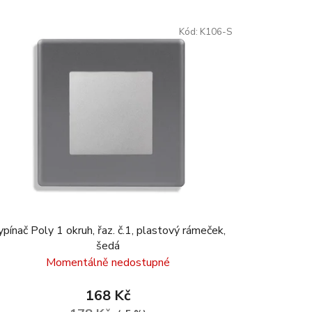
Kód:
K106-S
ypínač Poly 1 okruh, řaz. č.1, plastový rámeček,
šedá
Momentálně nedostupné
168 Kč