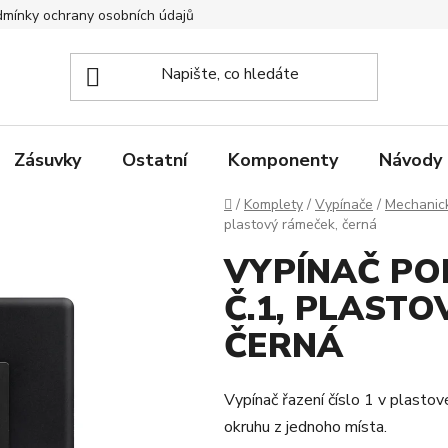
mínky ochrany osobních údajů
Zpětný odběr elektrozařízení
Zásuvky
Ostatní
Komponenty
Návody
Domů
/
Komplety
/
Vypínače
/
Mechanic
plastový rámeček, černá
VYPÍNAČ POL
Č.1, PLASTO
ČERNÁ
Vypínač řazení číslo 1 v plasto
okruhu z jednoho místa.