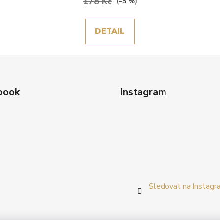
178 Kč
(–5 %)
DETAIL
book
Instagram
Sledovat na Instagr