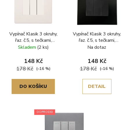
Vypínač Klasik 3 okruhy,
Vypínač Klasik 3 okruhy,
řaz. č.5, s tečkami,
řaz. č.5, s tečkami,
plastový rámeček, bílá
plastový rámeček, černá
Skladem
(2 ks)
Na dotaz
148 Kč
148 Kč
178 Kč
178 Kč
(–16 %)
(–16 %)
DO KOŠÍKU
DETAIL
DOPRODEJ