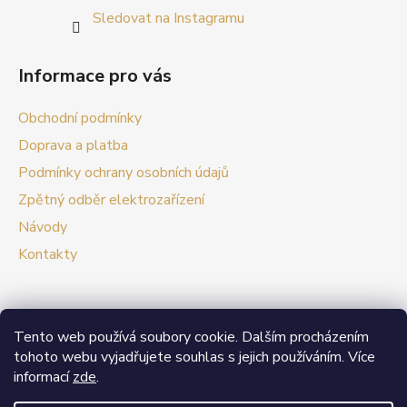
Sledovat na Instagramu
Informace pro vás
Obchodní podmínky
Doprava a platba
Podmínky ochrany osobních údajů
Zpětný odběr elektrozařízení
Návody
Kontakty
Tento web používá soubory cookie. Dalším procházením
Prezentační web Smart vypínače
tohoto webu vyjadřujete souhlas s jejich používáním. Více
informací
zde
.
V případě zájmu o velkoobchodní spolupráci nás
neváhejte kontaktovat.