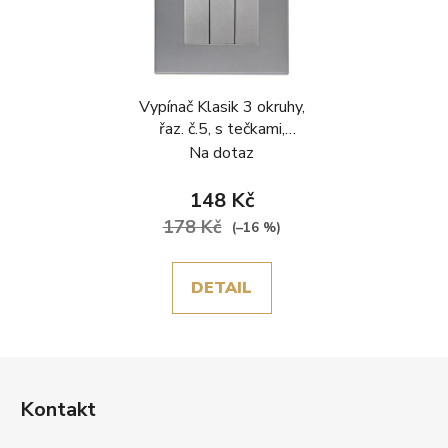
Vypínač Klasik 3 okruhy,
řaz. č.5, s tečkami,
plastový rámeček, šedá
Na dotaz
148 Kč
178 Kč
(–16 %)
DETAIL
Z
á
Kontakt
p
a