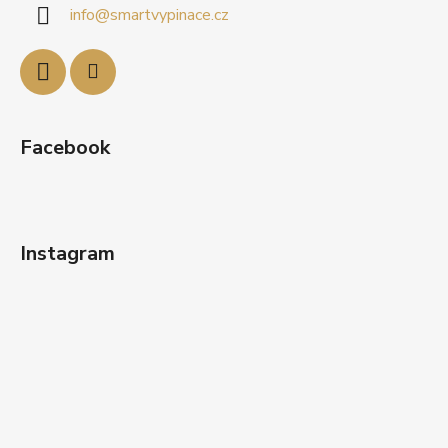
info
@
smartvypinace.cz
t
í
Facebook
Instagram