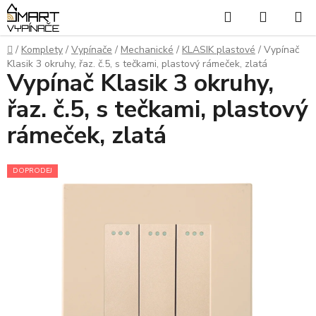
Přejít
Hledat
NÁKUP
na
KOŠÍK
obsah
Domů
/
Komplety
/
Vypínače
/
Mechanické
/
KLASIK plastové
/
Vypínač
Klasik 3 okruhy, řaz. č.5, s tečkami, plastový rámeček, zlatá
Vypínač Klasik 3 okruhy,
řaz. č.5, s tečkami, plastový
rámeček, zlatá
DOPRODEJ