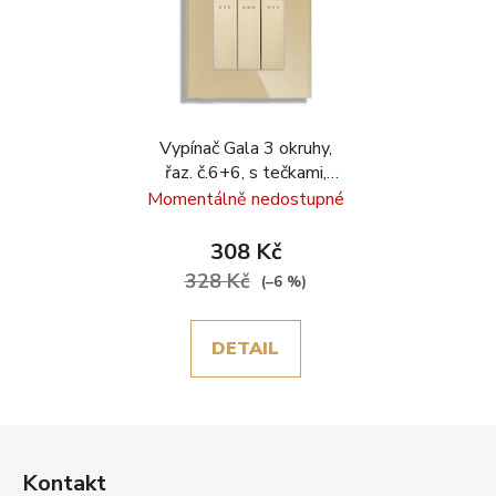
Vypínač Gala 3 okruhy,
řaz. č.6+6, s tečkami,
skleněný rámeček, zlatá
Momentálně nedostupné
308 Kč
328 Kč
(–6 %)
DETAIL
Z
á
Kontakt