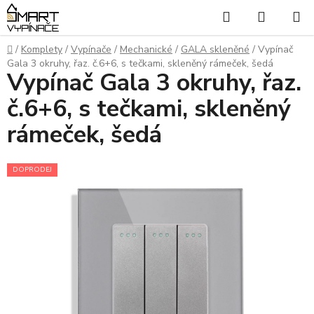
Přejít
Hledat
NÁKUP
na
KOŠÍK
obsah
Domů
/
Komplety
/
Vypínače
/
Mechanické
/
GALA skleněné
/
Vypínač
Gala 3 okruhy, řaz. č.6+6, s tečkami, skleněný rámeček, šedá
Vypínač Gala 3 okruhy, řaz.
č.6+6, s tečkami, skleněný
rámeček, šedá
DOPRODEJ