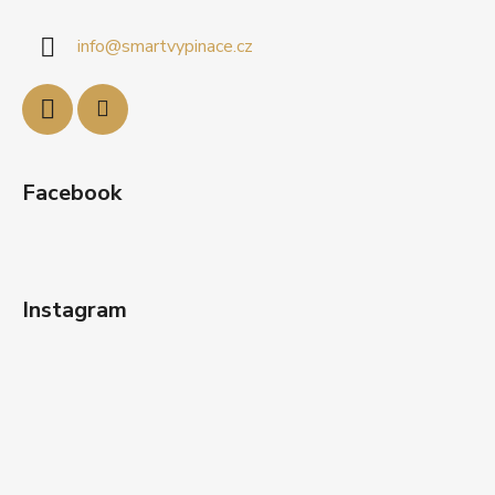
p
a
info
@
smartvypinace.cz
t
í
Facebook
Instagram