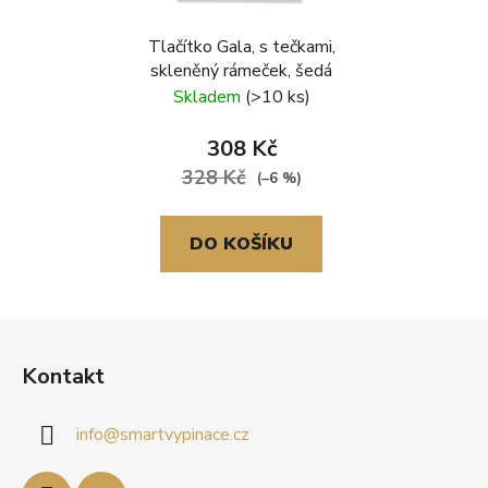
Tlačítko Gala, s tečkami,
skleněný rámeček, šedá
Skladem
(>10 ks)
308 Kč
328 Kč
(–6 %)
DO KOŠÍKU
Z
á
Kontakt
p
a
info
@
smartvypinace.cz
t
í