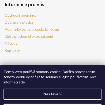
Informace pro vás
Obchodní podmínky
Doprava a platba
Podmínky ochrany osobních údajů
Zpětný odběr elektrozařízení
Návody
Kontakty
Tento web používá soubory cookie. Dalším procházením
Prezentační web Smart vypínače
tohoto webu vyjadřujete souhlas s jejich používáním. Více
informací
zde
.
V případě zájmu o velkoobchodní spolupráci nás
neváhejte kontaktovat.
Nastavení