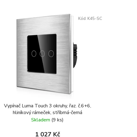
Kód:
K45-SC
Vypínač Luma Touch 3 okruhy, řaz. č.6+6,
hliníkový rámeček, stříbrná-černá
Skladem
(9 ks)
1 027 Kč