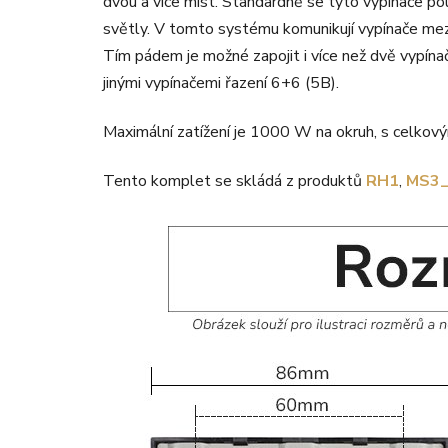
dvou a více míst. Standardně se tyto vypínače po
světly. V tomto systému komunikují vypínače me
Tím pádem je možné zapojit i více než dvě vypín
jinými vypínačemi řazení 6+6 (5B).
Maximální zatížení je 1000 W na okruh, s celko
Tento komplet se skládá z produktů
RH1
,
MS3