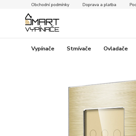
Přejít
Obchodní podmínky
Doprava a platba
Pod
na
obsah
Vypínače
Stmívače
Ovladače