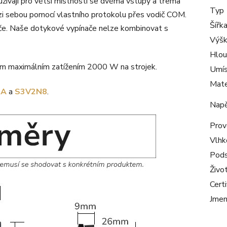
užívají pro větší místnosti se dvěma vstupy a třema
Typ
zi sebou pomocí vlastního protokolu přes vodič COM.
Šířk
ače. Naše dotykové vypínače nelze kombinovat s
Výš
Hlou
vým maximálním zatížením 2000 W na strojek.
Umís
Mate
_A
a
S3V2N8
.
Napě
Prov
Vlhk
Pods
Živo
Certi
Jmen