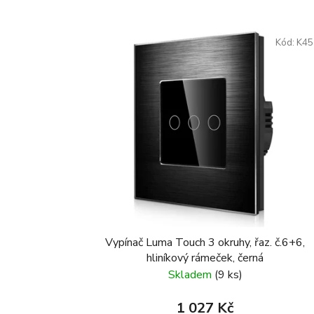
Kód:
K45
Vypínač Luma Touch 3 okruhy, řaz. č.6+6,
hliníkový rámeček, černá
Skladem
(9 ks)
1 027 Kč