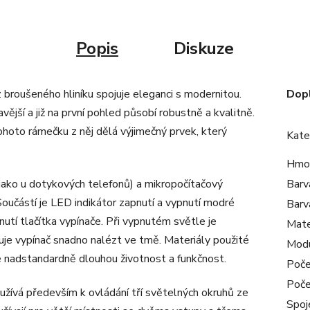
Popis
Diskuze
 broušeného hliníku spojuje eleganci s modernitou.
Dop
avější a již na první pohled působí robustně a kvalitně.
ohoto rámečku z něj dělá výjimečný prvek, který
Kate
Hmo
 jako u dotykových telefonů) a mikropočítačový
Barv
. Součástí je LED indikátor zapnutí a vypnutí modré
Barv
knutí tlačítka vypínače. Při vypnutém světle je
Mate
uje vypínač snadno nalézt ve tmě. Materiály použité
Mod
uje nadstandardně dlouhou životnost a funkčnost.
Poče
Poče
yužívá především k ovládání tří světelných okruhů ze
Spoj