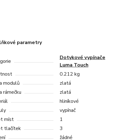
lňkové parametry
Dotykové vypínače
gorie
Luma Touch
tnost
0.212 kg
a modulů
zlatá
a rámečku
zlatá
riál
hliníkové
uly
vypínač
t míst
1
t tlačítek
3
ení
žádné