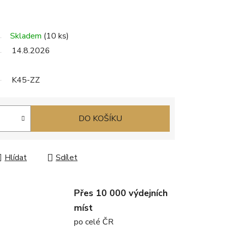
Skladem
(10 ks)
14.8.2026
K45-ZZ
DO KOŠÍKU
Hlídat
Sdílet
Přes 10 000 výdejních
míst
po celé ČR