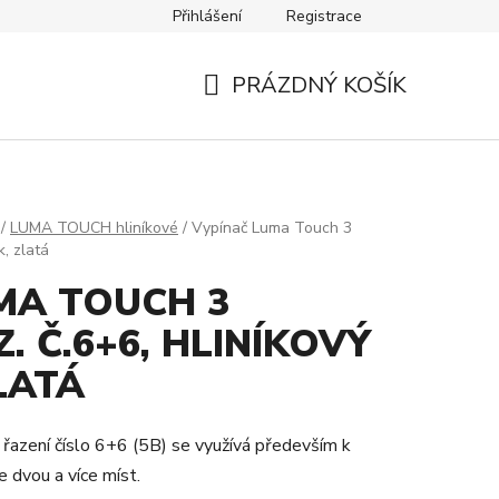
Přihlášení
Registrace
Návody
Kontakty
PRÁZDNÝ KOŠÍK
NÁKUPNÍ
KOŠÍK
/
LUMA TOUCH hliníkové
/
Vypínač Luma Touch 3
k, zlatá
MA TOUCH 3
. Č.6+6, HLINÍKOVÝ
LATÁ
 řazení číslo 6+6 (5B) se využívá především k
e dvou a více míst.