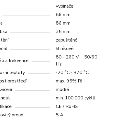
vypínače
a
86 mm
ka
86 mm
bka
35 mm
tění
zapuštěné
riál
hliníkové
80 - 260 V ~ 50/60
tí a frekvence
Hz
ozní teploty
-20 °C - +70 °C
ost prostředí
max. 95% RH
vícení
modré
tnost
min. 100.000 cyklů
fikace
CE / RoHS
ovitý proud
5 A