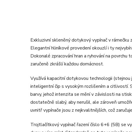
Exkluzivní skleněný dotykový vypínač v rámečku z
Elegantní hliníkové provedení okouzlí i ty nejvybír
Dokonalé zpracování hran a ryhování na povrchu t
zaručeně zkrášlí každou domácnost.
Využívá kapacitní dotykovou technologii (stejnou
inteligentní čip s vysokým rozlišením a citlivostí
barvy, jehož intenzita se mění v závislosti na stis
dostatečně slabý, aby nerušil, ale zároveň umožň
uvnitř vypínače jsou z nejkvalitnějších, což zaruč
Trojtlačítkový vypínač řazení číslo 6+6 (5B) se v