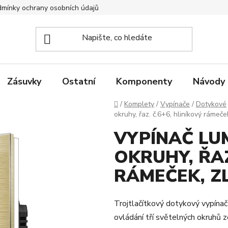
mínky ochrany osobních údajů
Zpětný odběr elektrozařízení
Zásuvky
Ostatní
Komponenty
Návody
Domů
/
Komplety
/
Vypínače
/
Dotykové
okruhy, řaz. č.6+6, hliníkový rámeče
VYPÍNAČ LU
OKRUHY, ŘAZ
RÁMEČEK, Z
Trojtlačítkový dotykový vypínač
ovládání tří světelných okruhů z