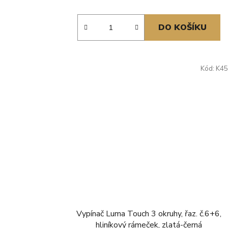
DO KOŠÍKU
Kód:
K45
Vypínač Luma Touch 3 okruhy, řaz. č.6+6,
hliníkový rámeček, zlatá-černá