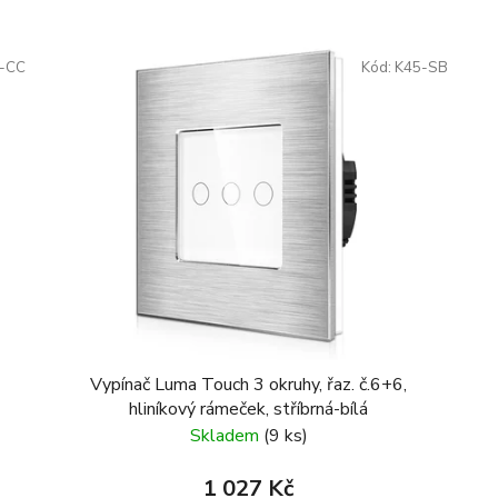
-CC
Kód:
K45-SB
Vypínač Luma Touch 3 okruhy, řaz. č.6+6,
hliníkový rámeček, stříbrná-bílá
Skladem
(9 ks)
1 027 Kč