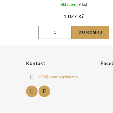
Skladem
(9 ks)
1 027 Kč
DO KOŠÍKU
Z
á
Kontakt
Face
p
a
info
@
smartvypinace.cz
t
í