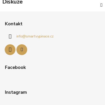
Diskuze
Z
á
Kontakt
p
a
info
@
smartvypinace.cz
t
í
Facebook
Instagram