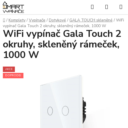
Přejít
Hledat
NÁKUP
na
KOŠÍK
obsah
Domů
/
Komplety
/
Vypínače
/
Dotykové
/
GALA TOUCH skleněné
/
WiFi
vypínač Gala Touch 2 okruhy, skleněný rámeček, 1000 W
WiFi vypínač Gala Touch 2
okruhy, skleněný rámeček,
1000 W
AKCE
DOPRODEJ