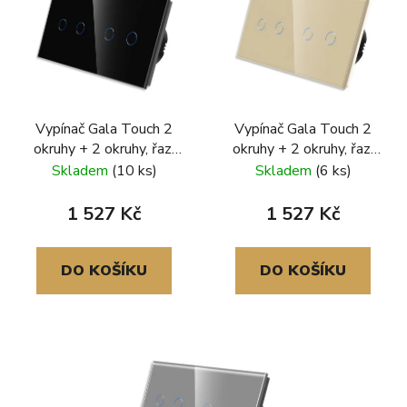
Vypínač Gala Touch 2
Vypínač Gala Touch 2
okruhy + 2 okruhy, řaz.
okruhy + 2 okruhy, řaz.
č.6+6, skleněný
č.6+6, skleněný
Skladem
(10 ks)
Skladem
(6 ks)
rámeček, černá
rámeček, zlatá
1 527 Kč
1 527 Kč
DO KOŠÍKU
DO KOŠÍKU