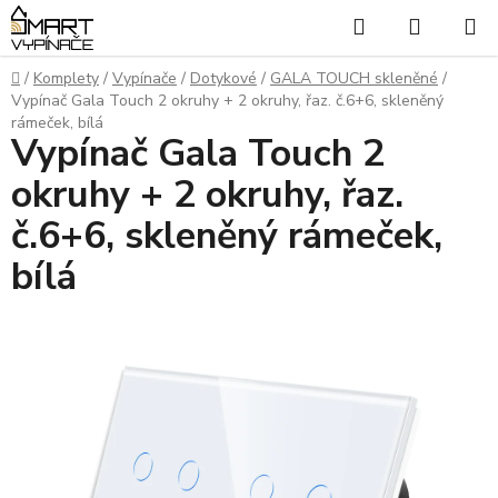
Přejít
Hledat
NÁKUP
na
KOŠÍK
obsah
Domů
/
Komplety
/
Vypínače
/
Dotykové
/
GALA TOUCH skleněné
/
Vypínač Gala Touch 2 okruhy + 2 okruhy, řaz. č.6+6, skleněný
rámeček, bílá
Vypínač Gala Touch 2
okruhy + 2 okruhy, řaz.
č.6+6, skleněný rámeček,
bílá