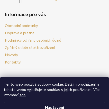
Informace pro vás
Obchodní podmínky
Doprava a platba
Podmínky ochrany osobních údajů
Zpětný odběr elektrozařízení
Návody
Kontakty
Tento web používá soubory cookie. Dalším procházením
Prezentační web Smart vypínače
tohoto webu vyjadřujete souhlas s jejich používáním. Více
informací
zde
.
V případě zájmu o velkoobchodní spolupráci nás
neváhejte kontaktovat.
Nastavení