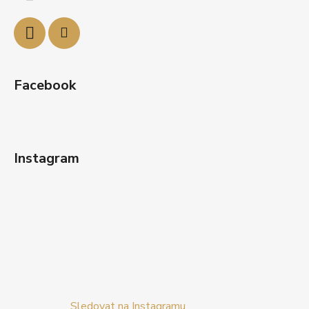
t
í
Facebook
Instagram
Sledovat na Instagramu