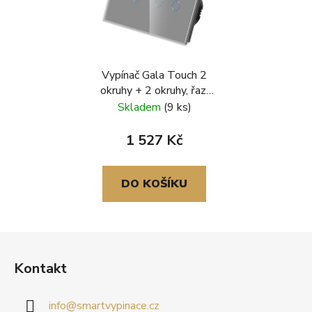
Vypínač Gala Touch 2
okruhy + 2 okruhy, řaz.
č.6+6, skleněný
Skladem
(9 ks)
rámeček, šedá
1 527 Kč
DO KOŠÍKU
Z
á
Kontakt
p
a
info
@
smartvypinace.cz