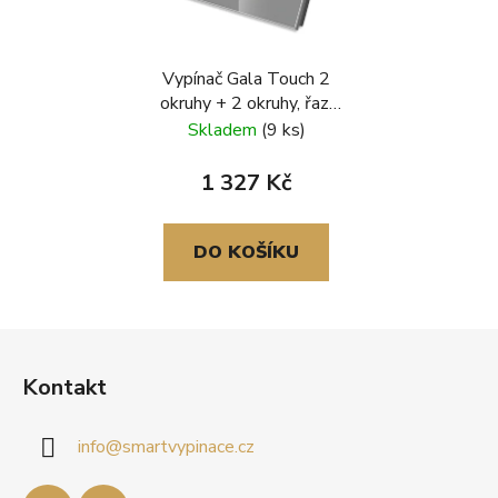
Vypínač Gala Touch 2
okruhy + 2 okruhy, řaz.
č.5, skleněný rámeček,
Skladem
(9 ks)
šedá
1 327 Kč
DO KOŠÍKU
Z
á
Kontakt
p
a
info
@
smartvypinace.cz
t
í