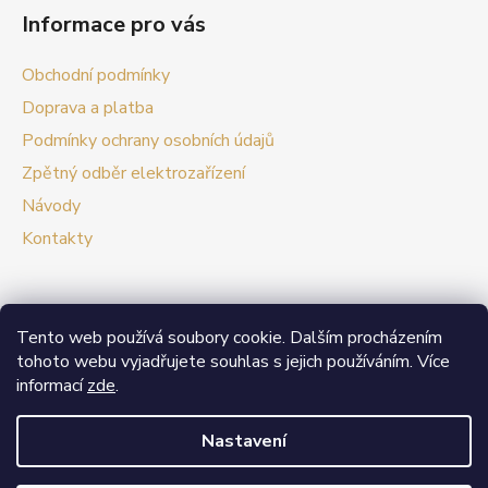
Informace pro vás
Obchodní podmínky
Doprava a platba
Podmínky ochrany osobních údajů
Zpětný odběr elektrozařízení
Návody
Kontakty
Tento web používá soubory cookie. Dalším procházením
Prezentační web Smart vypínače
tohoto webu vyjadřujete souhlas s jejich používáním. Více
informací
zde
.
V případě zájmu o velkoobchodní spolupráci nás
neváhejte kontaktovat.
Nastavení