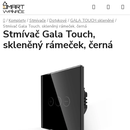
Přejít
Hledat
NÁKUP
na
KOŠÍK
obsah
Domů
/
Komplety
/
Stmívače
/
Dotykové
/
GALA TOUCH skleněné
/
Stmívač Gala Touch, skleněný rámeček, černá
Stmívač Gala Touch,
skleněný rámeček, černá