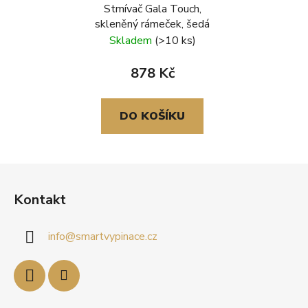
Stmívač Gala Touch,
skleněný rámeček, šedá
Skladem
(>10 ks)
878 Kč
DO KOŠÍKU
Z
á
Kontakt
p
a
info
@
smartvypinace.cz
t
í