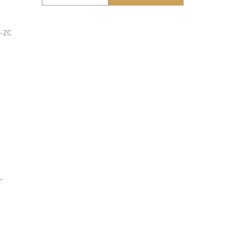
-ZC
,