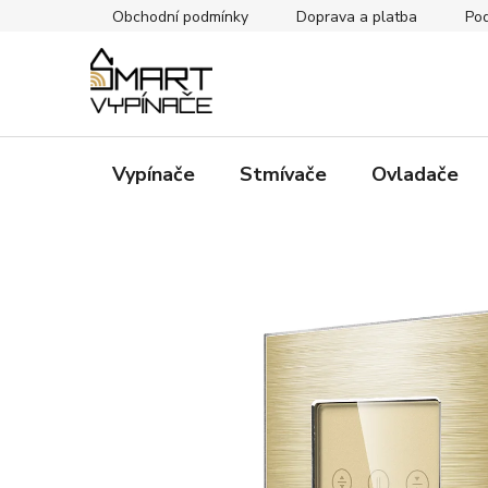
Přejít
Obchodní podmínky
Doprava a platba
Pod
na
obsah
Vypínače
Stmívače
Ovladače