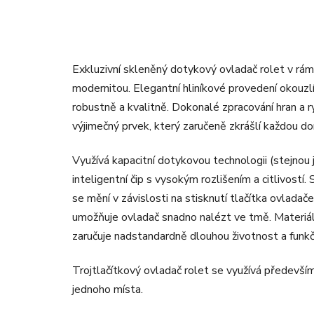
Exkluzivní skleněný dotykový ovladač rolet v rám
modernitou. Elegantní hliníkové provedení okouzlí i
robustně a kvalitně. Dokonalé zpracování hran a 
výjimečný prvek, který zaručeně zkrášlí každou d
Využívá kapacitní dotykovou technologii (stejnou
inteligentní čip s vysokým rozlišením a citlivostí.
se mění v závislosti na stisknutí tlačítka ovladač
umožňuje ovladač snadno nalézt ve tmě. Materiály 
zaručuje nadstandardně dlouhou životnost a funk
Trojtlačítkový ovladač rolet se využívá především
jednoho místa.