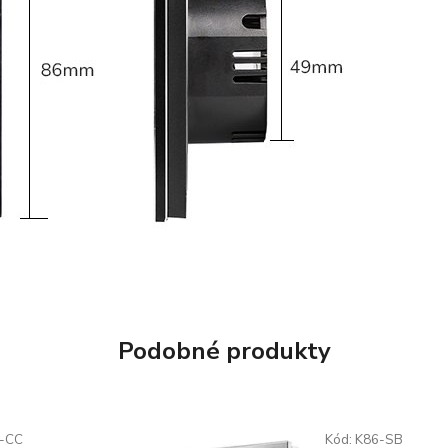
Podobné produkty
-CC
Kód:
K86-SB