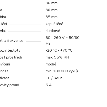
a
86 mm
ka
86 mm
bka
35 mm
tění
zapuštěné
riál
hliníkové
80 - 260 V ~ 50/60
tí a frekvence
Hz
ozní teploty
-20 °C - +70 °C
ost prostředí
max. 95% RH
vícení
modré
tnost
min. 100.000 cyklů
fikace
CE / RoHS
ovitý proud
5 A