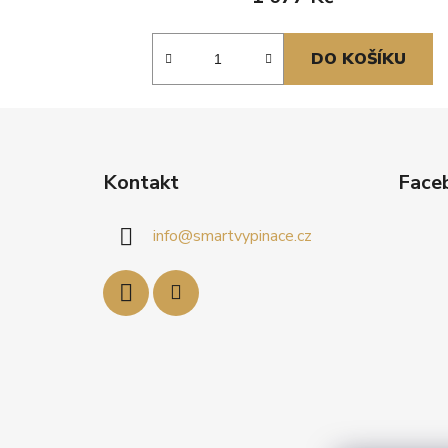
DO KOŠÍKU
Z
á
Kontakt
Face
p
a
info
@
smartvypinace.cz
t
í