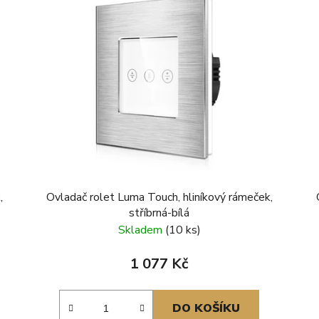
,
Ovladač rolet Luma Touch, hliníkový rámeček,
stříbrná-bílá
Skladem
(10 ks)
1 077 Kč
DO KOŠÍKU