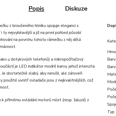
Popis
Diskuze
ečku z broušeného hliníku spojuje eleganci s
Dop
 ty nejvybíravější a již na první pohled působí
ryhování na povrchu tohoto rámečku z něj dělá
Kate
omácnost.
Hmo
 jako u dotykových telefonů) a mikropočítačový
Barv
 Součástí je LED indikátor modré barvy, jehož intenzita
Barv
e. Je dostatečně slabý, aby nerušil, ale zároveň
Mate
použité uvnitř ovladače jsou z nejkvalitnějších, což
Mod
čnost.
Poče
Poče
 k přímému ovládání motorů rolet (resp. žaluzií) z
Spoj
Typ