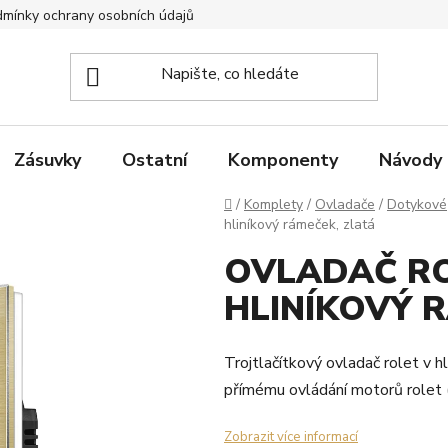
mínky ochrany osobních údajů
Zpětný odběr elektrozařízení
Zásuvky
Ostatní
Komponenty
Návody
Domů
/
Komplety
/
Ovladače
/
Dotykové
hliníkový rámeček, zlatá
OVLADAČ RO
HLINÍKOVÝ 
Trojtlačítkový ovladač rolet v 
přímému ovládání motorů rolet (r
Zobrazit více informací