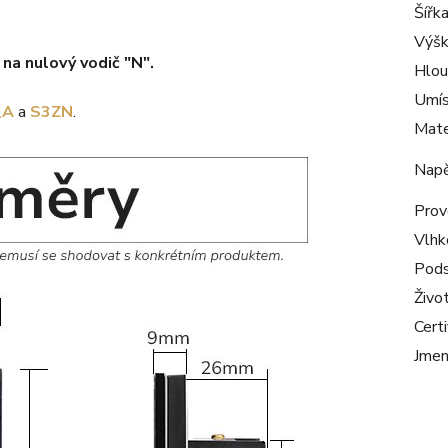
Šířk
Výš
 na nulový vodič "N".
Hlou
Umís
_A
a
S3ZN
.
Mate
Napě
Prov
Vlhk
Pods
Živo
Certi
Jmen