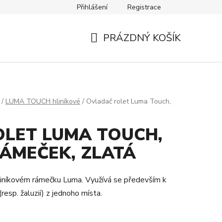
Přihlášení
Registrace
Návody
Kontakty
PRÁZDNÝ KOŠÍK
NÁKUPNÍ
KOŠÍK
/
LUMA TOUCH hliníkové
/
Ovladač rolet Luma Touch,
LET LUMA TOUCH,
RÁMEČEK, ZLATÁ
hliníkovém rámečku Luma. Využívá se především k
esp. žaluzií) z jednoho místa.