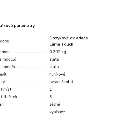
lňkové parametry
Dotykové ovladače
gorie
Luma Touch
tnost
0.202 kg
a modulů
zlatá
a rámečku
zlatá
riál
hliníkové
uly
ovladač rolet
t míst
1
t tlačítek
3
ení
žádné
vypínače