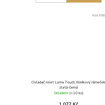
Kód:
K86
Ovladač rolet Luma Touch, hliníkový rámeček
zlatá-černá
Skladem
(>10 ks)
1 077 Kč