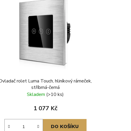
Ovladač rolet Luma Touch, hliníkový rámeček,
stříbrná-černá
Skladem
(>10 ks)
1 077 Kč
DO KOŠÍKU