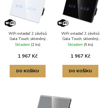
WiFi ovladač 2 závěsů
WiFi ovladač 2 závěsů
Gala Touch, skleněný
Gala Touch, skleněný
rámeček, bílá
rámeček, černá
Skladem
(2 ks)
Skladem
(5 ks)
1 967 Kč
1 967 Kč
DO KOŠÍKU
DO KOŠÍKU