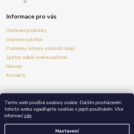
Informace pro vás
Obchodní podmínky
Doprava a platba
Podmínky ochrany osobních údajů
Zpětný odběr elektrozařízení
Návody
Kontakty
Tento web používá soubory cookie. Dalším procházením
Prezentační web Smart vypínače
tohoto webu vyjadřujete souhlas s jejich používáním. Více
informací
zde
.
V případě zájmu o velkoobchodní spolupráci nás
neváhejte kontaktovat.
Nastavení