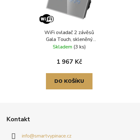
WiFi ovladač 2 závěsů
Gala Touch, skleněný
rámeček, šedá
Skladem
(3 ks)
1 967 Kč
DO KOŠÍKU
Z
á
Kontakt
p
a
info
@
smartvypinace.cz
t