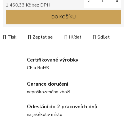
1 460,33 Kč bez DPH
Měrná cena:
DO KOŠÍKU
Tisk
Zeptat se
Hlídat
Sdílet
Certifikované výrobky
CE a RoHS
Garance doručení
nepoškozeného zboží
Odeslání do 2 pracovních dnů
na jakékoliv místo