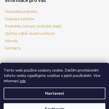
Informace pro vás
Obchodní podmínky
Doprava a platba
Podmínky ochrany osobních údajů
Zpětný odběr elektrozařízení
Návody
Kontakty
Tento web používá soubory cookie. Dalším procházením
Prezentační web Smart vypínače
tohoto webu vyjadřujete souhlas s jejich používáním. Více
informací
zde
.
V případě zájmu o velkoobchodní spolupráci nás
neváhejte kontaktovat.
Nastavení
Vytvořil Shoptet