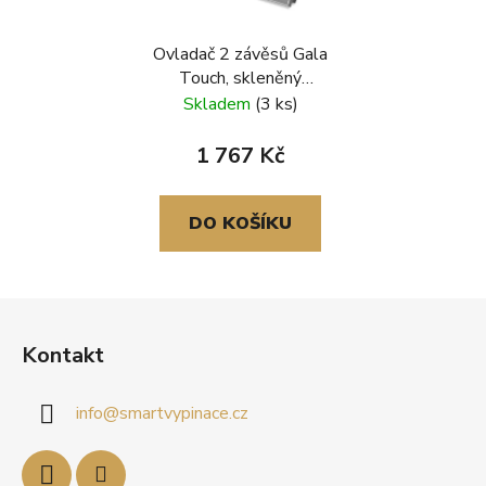
Ovladač 2 závěsů Gala
Touch, skleněný
rámeček, šedá
Skladem
(3 ks)
1 767 Kč
DO KOŠÍKU
Z
á
Kontakt
p
a
info
@
smartvypinace.cz
t
í