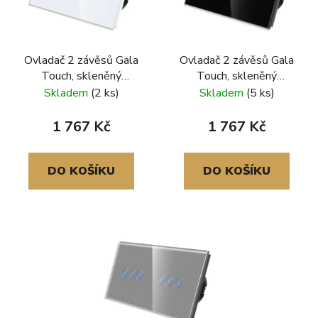
Ovladač 2 závěsů Gala
Ovladač 2 závěsů Gala
Touch, skleněný
Touch, skleněný
rámeček, bílá
rámeček, černá
Skladem
(2 ks)
Skladem
(5 ks)
1 767 Kč
1 767 Kč
DO KOŠÍKU
DO KOŠÍKU