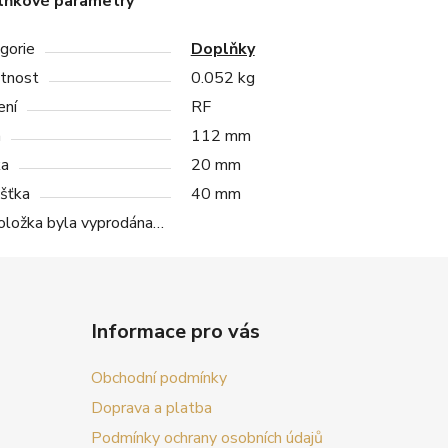
lňkové parametry
gorie
Doplňky
tnost
0.052 kg
ení
RF
a
112 mm
ka
20 mm
šťka
40 mm
oložka byla vyprodána…
Informace pro vás
Obchodní podmínky
Doprava a platba
Podmínky ochrany osobních údajů