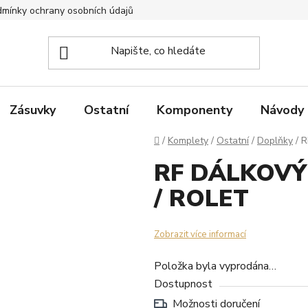
mínky ochrany osobních údajů
Zpětný odběr elektrozařízení
Zásuvky
Ostatní
Komponenty
Návody
Domů
/
Komplety
/
Ostatní
/
Doplňky
/
R
RF DÁLKOVÝ
/ ROLET
Zobrazit více informací
Položka byla vyprodána…
Dostupnost
Možnosti doručení