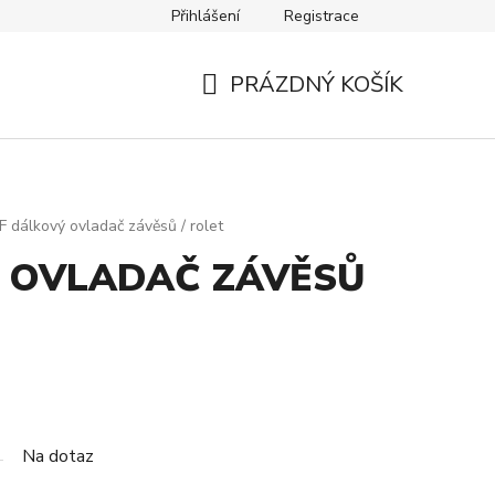
Přihlášení
Registrace
Návody
Kontakty
PRÁZDNÝ KOŠÍK
NÁKUPNÍ
KOŠÍK
F dálkový ovladač závěsů / rolet
 OVLADAČ ZÁVĚSŮ
Na dotaz