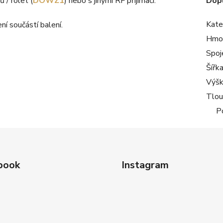
 / rolet (
DOWZ1
) nebo s jinými RF přijímači.
Dop
Kate
ní součástí balení.
Hmo
Spoj
Šířk
Výš
Tlou
P
book
Instagram