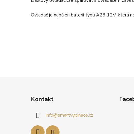
Dálkový ovladač lze spárovat s ovladačem závěsů
Ovladač je napájen baterií typu A23 12V, která ne
Z
á
Kontakt
Face
p
a
info
@
smartvypinace.cz
t
í