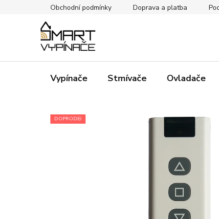
Přejít
Obchodní podmínky
Doprava a platba
Pod
na
obsah
Vypínače
Stmívače
Ovladače
DOPRODEJ