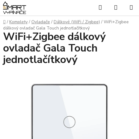
Přejít
Hledat
NÁKUP
na
KOŠÍK
obsah
Domů
/
Komplety
/
Ovladače
/
Dálkové (WiFi / Zigbee)
/
WiFi+Zigbee
dálkový ovladač Gala Touch jednotlačítkový
WiFi+Zigbee dálkový
ovladač Gala Touch
jednotlačítkový