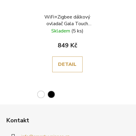
WiFi+Zigbee dálkový
ovladač Gala Touch
šestitlačítkový
Skladem
(5 ks)
849 Kč
DETAIL
Z
á
Kontakt
p
a