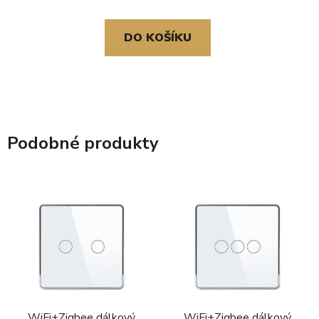
DO KOŠÍKU
Podobné produkty
WiFi+Zigbee dálkový
WiFi+Zigbee dálkový