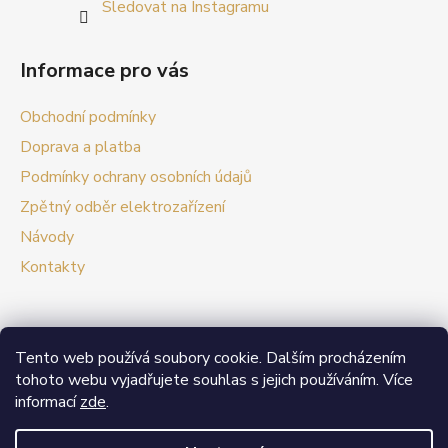
Sledovat na Instagramu
Informace pro vás
Obchodní podmínky
Doprava a platba
Podmínky ochrany osobních údajů
Zpětný odběr elektrozařízení
Návody
Kontakty
Tento web používá soubory cookie. Dalším procházením
Prezentační web Smart vypínače
tohoto webu vyjadřujete souhlas s jejich používáním. Více
informací
zde
.
V případě zájmu o velkoobchodní spolupráci nás
neváhejte kontaktovat.